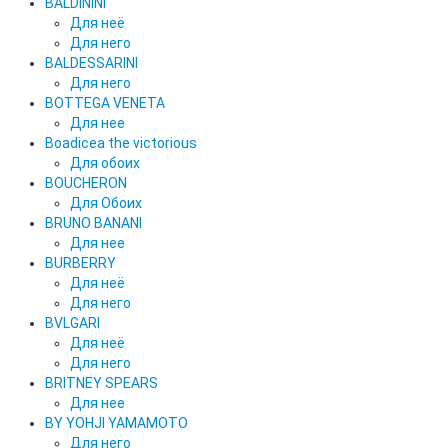
BALDININI
Для неё
Для него
BALDESSARINI
Для него
BOTTEGA VENETA
Для нее
Boadicea the victorious
Для обоих
BOUCHERON
Для Обоих
BRUNO BANANI
Для нее
BURBERRY
Для неё
Для него
BVLGARI
Для неё
Для него
BRITNEY SPEARS
Для нее
BY YOHJI YAMAMOTO
Для него