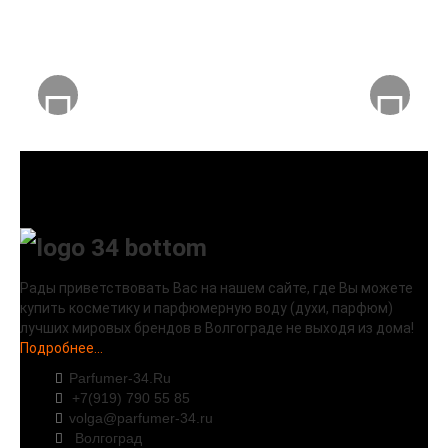
Рады приветствовать Вас на нашем сайте, где Вы можете
купить косметику и парфюмерную воду (духи, парфюм)
лучших мировых брендов в Волгограде не выходя из дома!
Подробнее...
Parfumer-34.Ru
+7(919) 790 55 85
volga@parfumer-34.ru
Волгоград