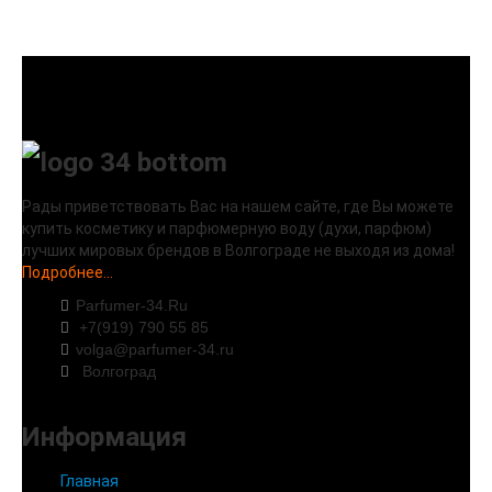
Рады приветствовать Вас на нашем сайте, где Вы можете
купить косметику и парфюмерную воду (духи, парфюм)
лучших мировых брендов в Волгограде не выходя из дома!
Подробнее...
Parfumer-34.Ru
+7(919) 790 55 85
volga@parfumer-34.ru
Волгоград
Информация
Главная