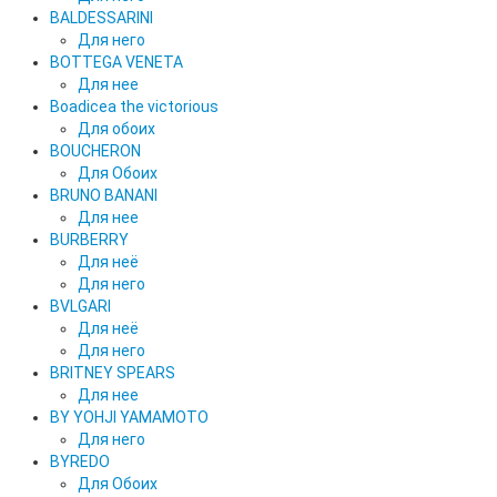
BALDESSARINI
Для него
BOTTEGA VENETA
Для нее
Boadicea the victorious
Для обоих
BOUCHERON
Для Обоих
BRUNO BANANI
Для нее
BURBERRY
Для неё
Для него
BVLGARI
Для неё
Для него
BRITNEY SPEARS
Для нее
BY YOHJI YAMAMOTO
Для него
BYREDO
Для Обоих