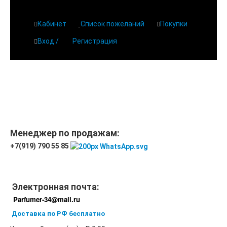
Кабинет
Список пожеланий
Покупки
Вход /
Регистрация
Главная
О парфюмерии
Магазин
Дешевая парфюмерия с бесплатной доставкой
Отзывы
Парфюмерия
Менеджер по продажам:
+7(919) 790 55 85
Доставка
Новинки
Контакты
Электронная почта:
Parfumer-34@mail.ru
Доставка по РФ бесплатно