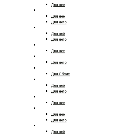
Для нее
BURBERRY
Для неё
Для него
BVLGARI
Для неё
Для него
BRITNEY SPEARS
Для нее
BY YOHJI YAMAMOTO
Для него
BYREDO
Для Обоих
CACHAREL
Для неё
Для него
CALDION
Для нее
CALVIN KLEIN
Для неё
Для него
CAROLINA HERRERA
Для неё