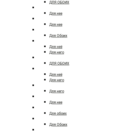
ДЛЯ ОБОИХ
ATELIER COLOGNE
Для нее
ATELIER VERSACE
Для нее
ATTAR COLLECTION
Для Обоих
AZZARO
Для неё
Для него
ARD AL ZAAFARAN
ДЛЯ ОБОИХ
BALDININI
Для неё
Для него
BALDESSARINI
Для него
BOTTEGA VENETA
Для нее
Boadicea the victorious
Для обоих
BOUCHERON
Для Обоих
BRUNO BANANI