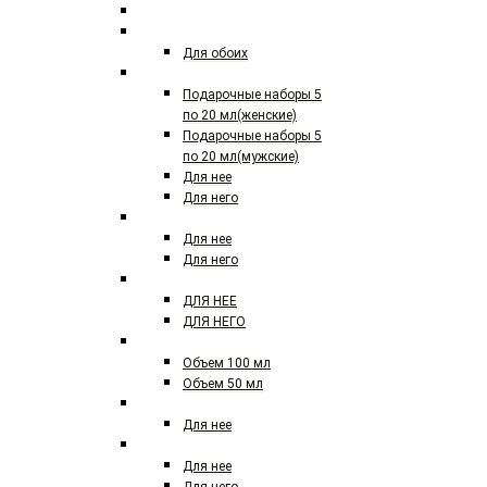
По 40 мл
СЕЛЕКТИВНЫЙ ПАРФЮМ
Для обоих
ПОДАРОЧНЫЕ НАБОРЫ
Подарочные наборы 5
по 20 мл(женские)
Подарочные наборы 5
по 20 мл(мужские)
Для нее
Для него
ЕВРО ПАРФЮМ
Для нее
Для него
ЕВРО ПАРФЮМ 50 МЛ
ДЛЯ НЕЕ
ДЛЯ НЕГО
ЕВРО TOM FORD
Объем 100 мл
Объем 50 мл
AGENT PROVACATEUR
Для нее
ACQUA DI PARMA
Для нее