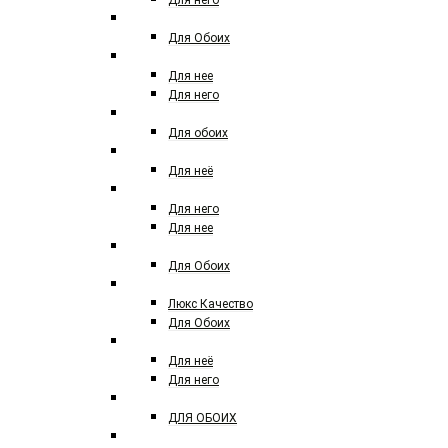
Для него
AJ ARABIA
Для Обоих
AJMAL
Для нее
Для него
ALEXANDRE
Для обоих
ANGEL SCHLESSER
Для неё
ANTONIO BANDERES
Для него
Для нее
ANTONIO MARETTI
Для Обоих
AMOUAGE
Люкс Качество
Для Обоих
ARMAND BASI
Для неё
Для него
ARMAF
ДЛЯ ОБОИХ
ARABESQUE PERFUMES