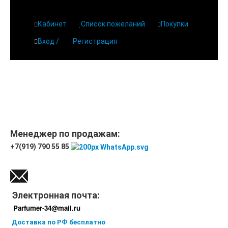
Кабинет
Список пожеланий
Покупки
Вход /
Регистрация
Главная
О парфюмерии
Магазин
Дешевая парфюмерия с бесплатной доставкой
Отзывы
Парфюмерия
Менеджер по продажам:
+7(919) 790 55 85
Доставка
Новинки
Контакты
Электронная почта:
Parfumer-34@mail.ru
Доставка по РФ бесплатно