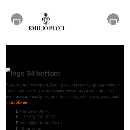
Рады приветствовать Вас на нашем сайте, где Вы можете
купить косметику и парфюмерную воду (духи, парфюм)
лучших мировых брендов в Волгограде не выходя из дома!
Подробнее...
Parfumer-34.Ru
+7(919) 790 55 85
volga@parfumer-34.ru
Волгоград