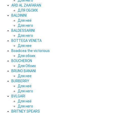
Для него
ARD AL ZAAFARAN
ДЛЯ ОБОИХ
BALDININI
Для неё
Для него
BALDESSARINI
Для него
BOTTEGA VENETA
Для нее
Boadicea the victorious
Для обоих
BOUCHERON
Для Обоих
BRUNO BANANI
Для нее
BURBERRY
Для неё
Для него
BVLGARI
Для неё
Для него
BRITNEY SPEARS