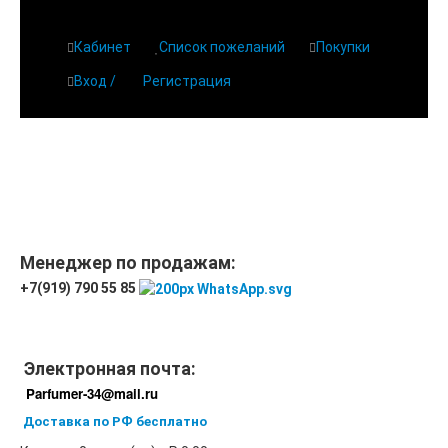
Кабинет
Список пожеланий
Покупки
Вход /
Регистрация
Главная
О парфюмерии
Магазин
Дешевая парфюмерия с бесплатной доставкой
Отзывы
Парфюмерия
Менеджер по продажам:
+7(919) 790 55 85
Доставка
Новинки
Контакты
Электронная почта:
Parfumer-34@mail.ru
Доставка по РФ бесплатно