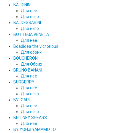
BALDININI
Для неё
Для него
BALDESSARINI
Для него
BOTTEGA VENETA
Для нее
Boadicea the victorious
Для обоих
BOUCHERON
Для Обоих
BRUNO BANANI
Для нее
BURBERRY
Для неё
Для него
BVLGARI
Для неё
Для него
BRITNEY SPEARS
Для нее
BY YOHJI YAMAMOTO