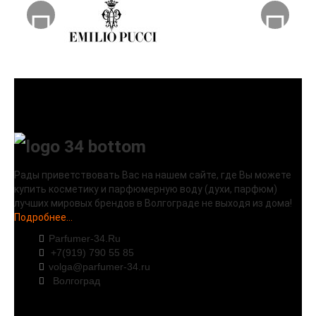
Рады приветствовать Вас на нашем сайте, где Вы можете
купить косметику и парфюмерную воду (духи, парфюм)
лучших мировых брендов в Волгограде не выходя из дома!
Подробнее...
Parfumer-34.Ru
+7(919) 790 55 85
volga@parfumer-34.ru
Волгоград