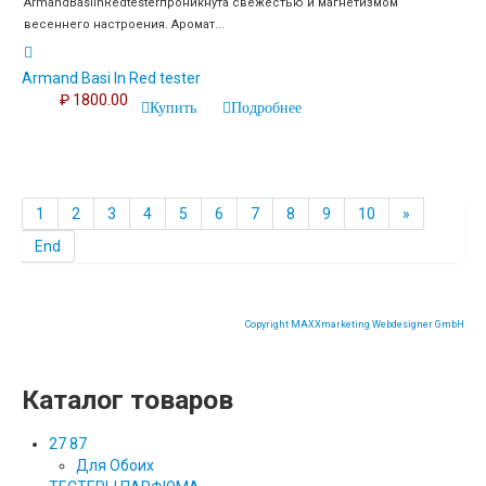
ArmandBasiInRedtesterпроникнута свежестью и магнетизмом
весеннего настроения. Аромат...
Armand Basi In Red tester
₽ 1800.00
Купить
Подробнее
1
2
3
4
5
6
7
8
9
10
»
End
Copyright MAXXmarketing Webdesigner GmbH
Каталог товаров
27 87
Для Обоих