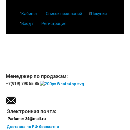
Кабинет
Список пожеланий
Покупки
Вход /
Регистрация
Главная
О парфюмерии
Магазин
Дешевая парфюмерия с бесплатной доставкой
Отзывы
Парфюмерия
Менеджер по продажам:
+7(919) 790 55 85
Доставка
Новинки
Контакты
Электронная почта:
Parfumer-34@mail.ru
Доставка по РФ бесплатно