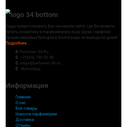
Рады приветствовать Вас на нашем сайте, где Вы можете
купить косметику и парфюмерную воду (духи, парфюм)
лучших мировых брендов в Волгограде не выходя из дома!
Подробнее...
Parfumer-34.Ru
+7(919) 790 55 85
volga@parfumer-34.ru
Волгоград
Информация
Главная
О нас
Все товары
Новости парфюмерии
Доставка
Отзывы