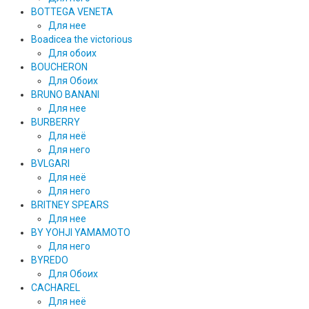
BOTTEGA VENETA
Для нее
Boadicea the victorious
Для обоих
BOUCHERON
Для Обоих
BRUNO BANANI
Для нее
BURBERRY
Для неё
Для него
BVLGARI
Для неё
Для него
BRITNEY SPEARS
Для нее
BY YOHJI YAMAMOTO
Для него
BYREDO
Для Обоих
CACHAREL
Для неё