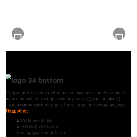
Рады приветствовать Вас на нашем сайте, где Вы можете
купить косметику и парфюмерную воду (духи, парфюм)
лучших мировых брендов в Волгограде не выходя из дома!
Подробнее...
Parfumer-34.Ru
+7(919) 790 55 85
volga@parfumer-34.ru