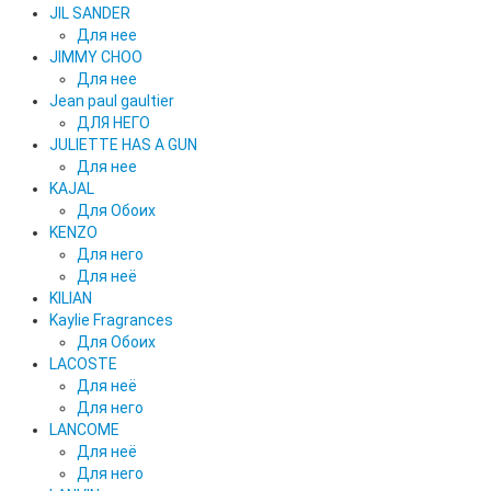
JIL SANDER
Для нее
JIMMY CHOO
Для нее
Jean paul gaultier
ДЛЯ НЕГО
JULIETTE HAS A GUN
Для нее
KAJAL
Для Обоих
KENZO
Для него
Для неё
KILIAN
Kaylie Fragrances
Для Обоих
LACOSTE
Для неё
Для него
LANCOME
Для неё
Для него