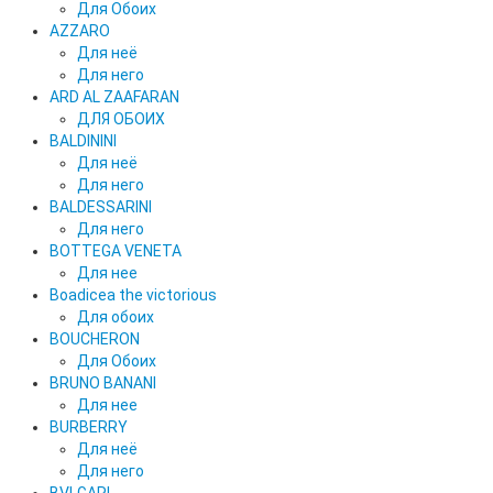
Для Обоих
AZZARO
Для неё
Для него
ARD AL ZAAFARAN
ДЛЯ ОБОИХ
BALDININI
Для неё
Для него
BALDESSARINI
Для него
BOTTEGA VENETA
Для нее
Boadicea the victorious
Для обоих
BOUCHERON
Для Обоих
BRUNO BANANI
Для нее
BURBERRY
Для неё
Для него