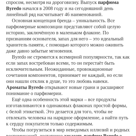
спросом, несмотря на дороговизну. Выпуск
парфюма
Byredo
начался в 2008 году и на сегодняшний день
линейный ряд насчитывает 46 наименований.
Основная концепция бренда – уникальность. Все
парфюмерные композиции представляют собой целую
историю, заключённую в маленьком флаконе. По
признаниям основателя, запах для него – это идеальный
хранитель памяти, с помощью которого можно оживить
даже давно забытые мгновения.
Byredo не стремится к всемирной популярности, так как
если запах востребован всеми, то он перестаёт быть
исключительным. Неожиданные, провокационные
сочетания компонентов, принимает не каждый, но если
они нашли отклик в душе, то это любовь навеки.
Ароматы Byredo
открывают новые грани и расширяют
понимание о парфюмерии.
Ещё одна особенность этой марки – все продукты
изготавливаются в одинаковых флаконах простой формы,
с белой этикеткой. Это делается для того, чтобы не
отвлекать человека на нарядное оформление, а найти путь
к сердцу покупателя только содержимым.
Чтобы погрузиться в мир неведомых иллюзий и родных
воспоминаний, достаточно
заказать парфюм Byredo
в