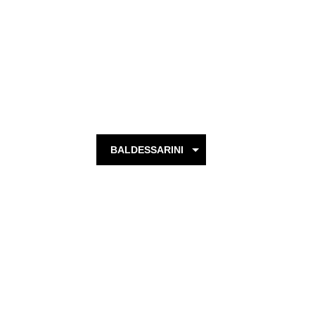
ATTAR COLLECTION
AZZARO
ARD AL ZAAFARAN
BALDININI
BALDESSARINI
BOTTEGA VENETA
BOADICEA THE
VICTORIOUS
BOUCHERON
BRUNO BANANI
BURBERRY