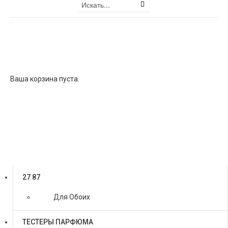
КОРЗИНА
Корзина
Ваша корзина пуста.
Вернуться в магазин
Copyright MAXXmarketing Webdesigner GmbH
Каталог товаров
27 87
Для Обоих
ТЕСТЕРЫ ПАРФЮМА