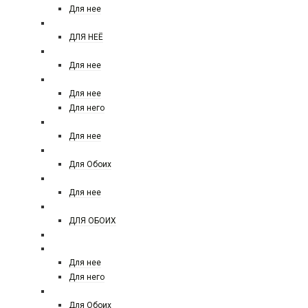
Для нее
VICTORIA SECRET TEASE
ДЛЯ НЕЁ
XERJOFF
Для нее
YVES SAINT LAURENT
Для нее
Для него
YVES ROCHER
Для нее
АРАБСКИЙ ПАРФЮМ
Для Обоих
ZARKOPERFUME
Для нее
ZIELINSKI AND ROZEN
ДЛЯ ОБОИХ
Zelensky and rozen 45 ml
ДЕЗОДОРАНТЫ
Для нее
Для него
MOLECULES АРАБСКАЯ
Для Обоих