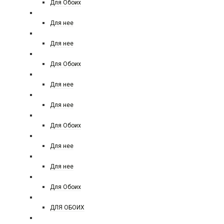
Для Обоих
SERGIO TACCHINI
Для нее
SISLEY
Для нее
SILVANA
Для Обоих
Simimi
Для нее
SOSPIRO
Для нее
SHAIK
Для Обоих
SHISEIDO
Для нее
TIFFANY CO
Для нее
TIZIANA TERENZI
Для Обоих
TIZIANA TERENZI НОВИНКА
ДЛЯ ОБОИХ
THIERRY MUGLER