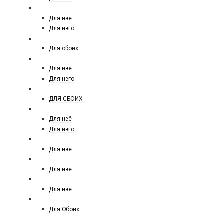
NARCISO RODRIGUEZ
Для неё
Для него
NASOMATTO
Для обоих
NINA RICCI
Для неё
Для него
NISHANE
ДЛЯ ОБОИХ
PACO RABANNE
Для неё
Для него
PALOMA PICASSO
Для нее
PARFUMS DE MARLY
Для нее
PENHALIGOM'S
Для нее
PHILIP PLINE
Для Обоих