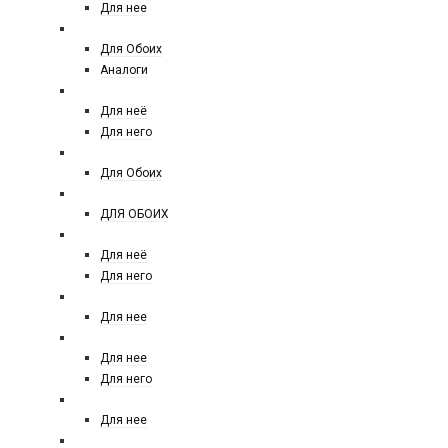
Для нее
TOM FORD
Для Обоих
Аналоги
TRUSSARDI
Для неё
Для него
THE HOUSE
Для Обоих
THOMAS KOSMALA
ДЛЯ ОБОИХ
VALENTINO
Для неё
Для него
VAN CLEEF & ARPELS
Для нее
VERSACE
Для нее
Для него
VIKTOR&ROLF
Для нее
VILHELM PARFUMERIE