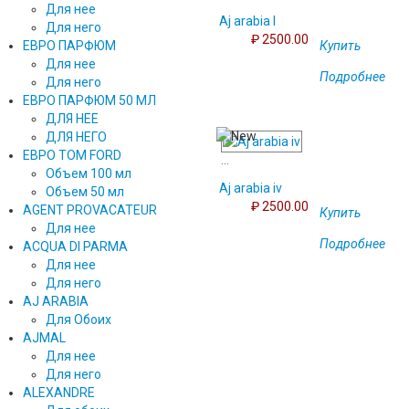
Для нее
Aj arabia I
Для него
₽ 2500.00
Купить
ЕВРО ПАРФЮМ
Для нее
Подробнее
Для него
ЕВРО ПАРФЮМ 50 МЛ
ДЛЯ НЕЕ
ДЛЯ НЕГО
ЕВРО TOM FORD
...
Объем 100 мл
Aj arabia iv
Объем 50 мл
₽ 2500.00
AGENT PROVACATEUR
Купить
Для нее
Подробнее
ACQUA DI PARMA
Для нее
Для него
AJ ARABIA
Для Обоих
AJMAL
Для нее
Для него
ALEXANDRE