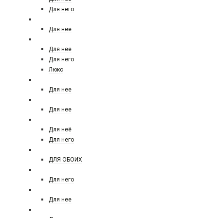
Для него
GUY LAROCHE
Для нее
HERMES
Для нее
Для него
Люкс
HELENA RUBINSTEIN
Для нее
HFC paris
Для нее
HUGO BOSS
Для неё
Для него
INITIO
ДЛЯ ОБОИХ
JACQUES BOGART
Для него
JIL SANDER
Для нее
JIMMY CHOO