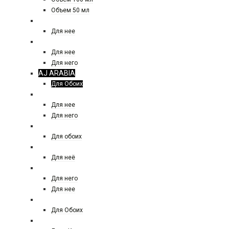
Объем 50 мл
AGENT PROVACATEUR
Для нее
ACQUA DI PARMA
Для нее
Для него
AJ ARABIA
Для Обоих
AJMAL
Для нее
Для него
ALEXANDRE
Для обоих
ANGEL SCHLESSER
Для неё
ANTONIO BANDERES
Для него
Для нее
ANTONIO MARETTI
Для Обоих
AMOUAGE