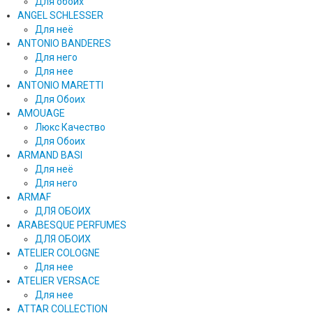
Для обоих
ANGEL SCHLESSER
Для неё
ANTONIO BANDERES
Для него
Для нее
ANTONIO MARETTI
Для Обоих
AMOUAGE
Люкс Качество
Для Обоих
ARMAND BASI
Для неё
Для него
ARMAF
ДЛЯ ОБОИХ
ARABESQUE PERFUMES
ДЛЯ ОБОИХ
ATELIER COLOGNE
Для нее
ATELIER VERSACE
Для нее
ATTAR COLLECTION