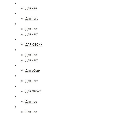
MARC JACOBS
Для нее
MERCEDES-BENZ
Для него
MEXX
Для нее
Для него
MOI PARLE DE PARFUM
ДЛЯ ОБОИХ
MOSCHINO FOREVER
Для неё
Для него
MONTALE
Для обоих
MONT BLANC
Для него
MORESQUE
Для Обоих
MICHAEL KORS
Для нее
Miu Miu
Для нее