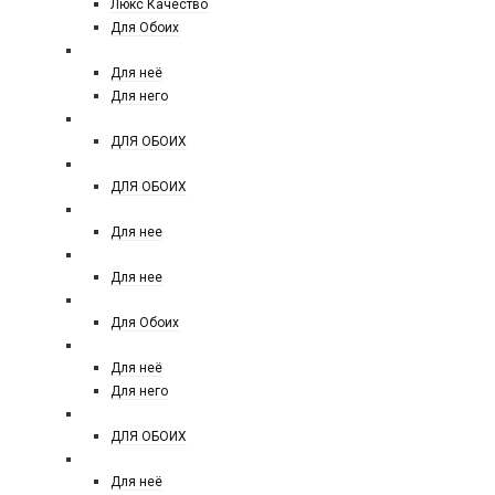
Люкс Качество
Для Обоих
ARMAND BASI
Для неё
Для него
ARMAF
ДЛЯ ОБОИХ
ARABESQUE PERFUMES
ДЛЯ ОБОИХ
ATELIER COLOGNE
Для нее
ATELIER VERSACE
Для нее
ATTAR COLLECTION
Для Обоих
AZZARO
Для неё
Для него
ARD AL ZAAFARAN
ДЛЯ ОБОИХ
BALDININI
Для неё