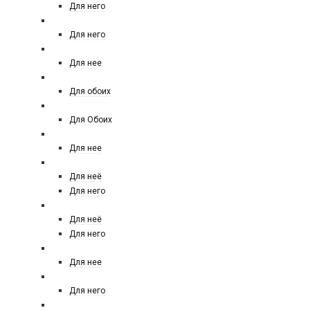
Для него
BALDESSARINI
Для него
BOTTEGA VENETA
Для нее
Boadicea the victorious
Для обоих
BOUCHERON
Для Обоих
BRUNO BANANI
Для нее
BURBERRY
Для неё
Для него
BVLGARI
Для неё
Для него
BRITNEY SPEARS
Для нее
BY YOHJI YAMAMOTO
Для него
BYREDO