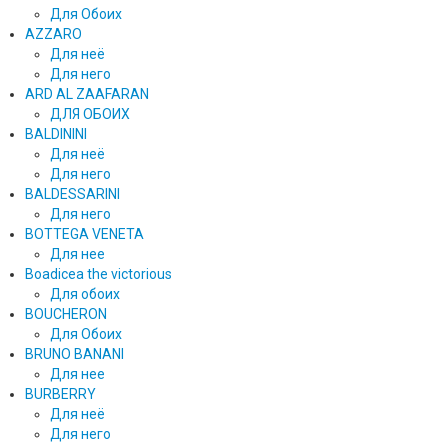
Для Обоих
AZZARO
Для неё
Для него
ARD AL ZAAFARAN
ДЛЯ ОБОИХ
BALDININI
Для неё
Для него
BALDESSARINI
Для него
BOTTEGA VENETA
Для нее
Boadicea the victorious
Для обоих
BOUCHERON
Для Обоих
BRUNO BANANI
Для нее
BURBERRY
Для неё
Для него