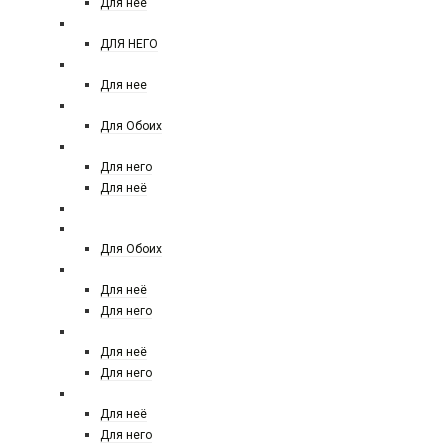
Для нее
Jean paul gaultier
ДЛЯ НЕГО
JULIETTE HAS A GUN
Для нее
KAJAL
Для Обоих
KENZO
Для него
Для неё
KILIAN
Kaylie Fragrances
Для Обоих
LACOSTE
Для неё
Для него
LANCOME
Для неё
Для него
LANVIN
Для неё
Для него