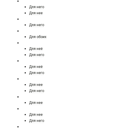
DAVIDOFF
Для него
Для нее
DIESEL
Для него
DIPTYQUE
Для обоих
DOLCE&GABBANA
Для неё
Для него
DONNA KARAN (DKNY)
Для неё
Для него
DSQUARED
Для нее
Для него
DUPONT
Для нее
EISENBERG
Для нее
Для него
EMILIO PUCCI