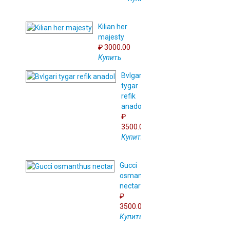
Kilian her
majesty
₽ 3000.00
Купить
Bvlgari
tygar
refik
anadol
₽
3500.00
Купить
Gucci
osmanthus
nectar
₽
3500.00
Купить