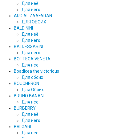
Для неё
Для него
ARD AL ZAAFARAN
ДЛЯ ОБОИХ
BALDININI
Для неё
Для него
BALDESSARINI
Для него
BOTTEGA VENETA
Для нее
Boadicea the victorious
Для обоих
BOUCHERON
Для Обоих
BRUNO BANANI
Для нее
BURBERRY
Для неё
Для него
BVLGARI
Для неё