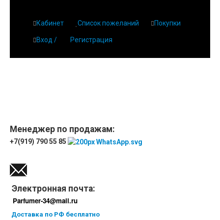
Кабинет
Список пожеланий
Покупки
Вход /
Регистрация
Главная
О парфюмерии
Магазин
Дешевая парфюмерия с бесплатной доставкой
Отзывы
Парфюмерия
Менеджер по продажам:
+7(919) 790 55 85
Доставка
Новинки
Контакты
Электронная почта:
Parfumer-34@mail.ru
Доставка по РФ бесплатно