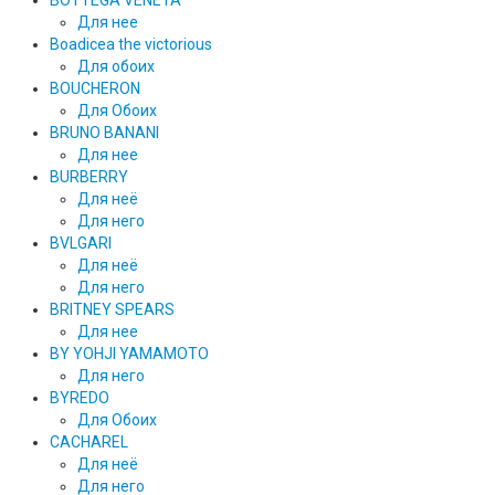
BOTTEGA VENETA
Для нее
Boadicea the victorious
Для обоих
BOUCHERON
Для Обоих
BRUNO BANANI
Для нее
BURBERRY
Для неё
Для него
BVLGARI
Для неё
Для него
BRITNEY SPEARS
Для нее
BY YOHJI YAMAMOTO
Для него
BYREDO
Для Обоих
CACHAREL
Для неё
Для него