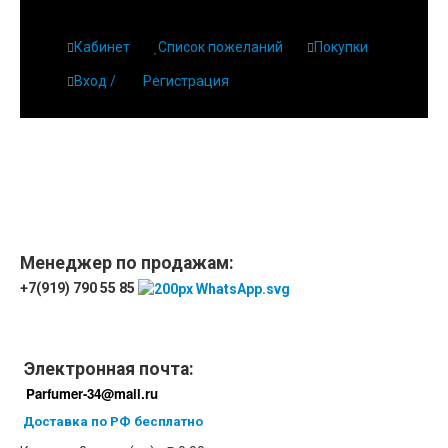
Кабинет
Список пожеланий
Покупки
Вход /
Регистрация
Главная
О парфюмерии
Магазин
Дешевая парфюмерия с бесплатной доставкой
Отзывы
Парфюмерия
Менеджер по продажам:
+7(919) 790 55 85
Доставка
Новинки
Контакты
Электронная почта:
Parfumer-34@mail.ru
Доставка по РФ бесплатно