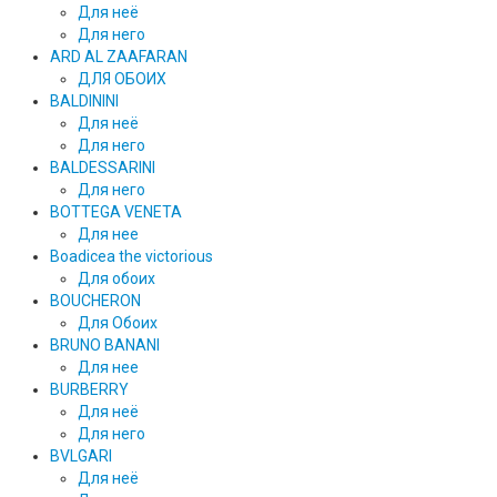
Для неё
Для него
ARD AL ZAAFARAN
ДЛЯ ОБОИХ
BALDININI
Для неё
Для него
BALDESSARINI
Для него
BOTTEGA VENETA
Для нее
Boadicea the victorious
Для обоих
BOUCHERON
Для Обоих
BRUNO BANANI
Для нее
BURBERRY
Для неё
Для него
BVLGARI
Для неё