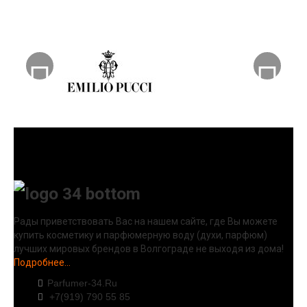
Рады приветствовать Вас на нашем сайте, где Вы можете
купить косметику и парфюмерную воду (духи, парфюм)
лучших мировых брендов в Волгограде не выходя из дома!
Подробнее...
Parfumer-34.Ru
+7(919) 790 55 85