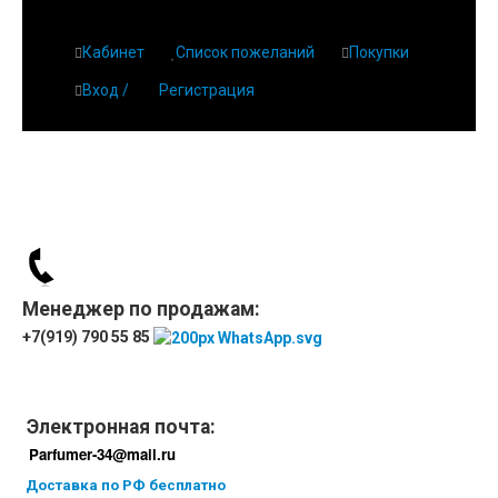
Кабинет
Список пожеланий
Покупки
Вход /
Регистрация
Главная
О парфюмерии
Магазин
Дешевая парфюмерия с бесплатной доставкой
Отзывы
Парфюмерия
Менеджер по продажам:
Доставка
Новинки
+7(919) 790 55 85
Контакты
Электронная почта:
Parfumer-34@mail.ru
Доставка по РФ бесплатно