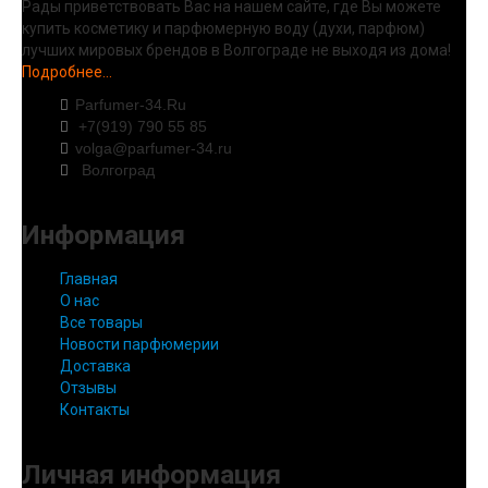
Рады приветствовать Вас на нашем сайте, где Вы можете
купить косметику и парфюмерную воду (духи, парфюм)
лучших мировых брендов в Волгограде не выходя из дома!
Подробнее...
Parfumer-34.Ru
+7(919) 790 55 85
volga@parfumer-34.ru
Волгоград
Информация
Главная
О нас
Все товары
Новости парфюмерии
Доставка
Отзывы
Контакты
Личная информация