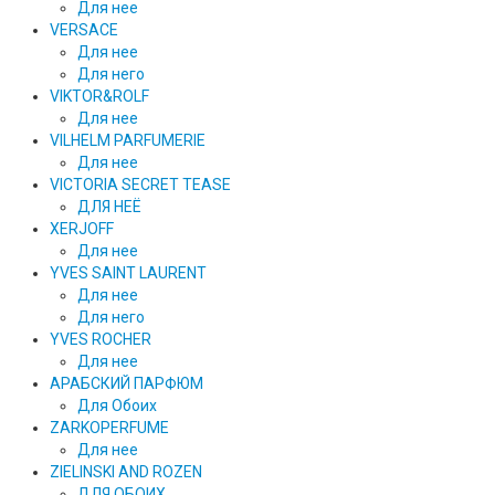
Для нее
VERSACE
Для нее
Для него
VIKTOR&ROLF
Для нее
VILHELM PARFUMERIE
Для нее
VICTORIA SECRET TEASE
ДЛЯ НЕЁ
XERJOFF
Для нее
YVES SAINT LAURENT
Для нее
Для него
YVES ROCHER
Для нее
АРАБСКИЙ ПАРФЮМ
Для Обоих
ZARKOPERFUME
Для нее
ZIELINSKI AND ROZEN
ДЛЯ ОБОИХ