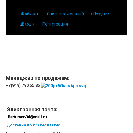
Кабинет
Список пожеланий
Покупки
Вход /
Регистрация
Главная
О парфюмерии
Магазин
Дешевая парфюмерия с бесплатной доставкой
Отзывы
Парфюмерия
Менеджер по продажам:
+7(919) 790 55 85
Доставка
Новинки
Контакты
Электронная почта:
Parfumer-34@mail.ru
Доставка по РФ бесплатно