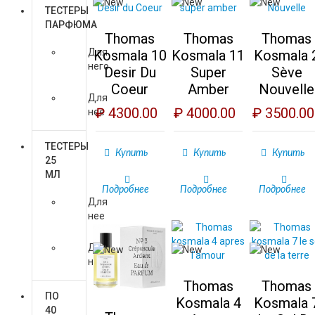
ТЕСТЕРЫ
ПАРФЮМА
Thomas
Thomas
Thomas
Для
Kosmala 10
Kosmala 11
Kosmala 
него
Desir Du
Super
Sève
Coeur
Amber
Nouvelle
Для
₽ 4300.00
₽ 4000.00
₽ 3500.00
нее
ТЕСТЕРЫ
Купить
Купить
Купить
25
МЛ
Подробнее
Подробнее
Подробнее
Для
нее
Для
него
Thomas
Thomas
ПО
Kosmala 4
Kosmala 
40