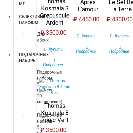
Thomas
Apres
Le Sel D
МЛ
Kosmala 3
L'amour
La Terre
Crepuscule
СЕЛЕКТИВНЫЙ
₽ 4450.00
₽ 4300.00
Ardent
ПАРФЮМ
₽ 3500.00
Для
Купить
Купить
обоих
Купить
Подробнее
Подробнее
ПОДАРОЧНЫЕ
НАБОРЫ
Подробнее
Подарочные
наборы
5
по
20
мл(женские)
Thomas
Kosmala 8
Подарочные
Tonic Vert
наборы
5
₽ 3500.00