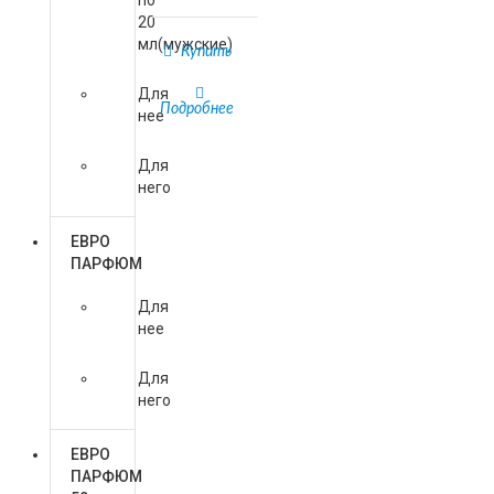
по
20
мл(мужские)
Купить
Для
Подробнее
нее
Для
Copyright MAXXmarketing Webdesigner G
него
ЕВРО
ПАРФЮМ
Для
нее
Для
него
ЕВРО
ПАРФЮМ