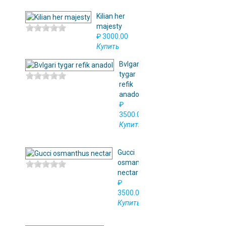
Kilian her
majesty
₽ 3000.00
Купить
Bvlgari
tygar
refik
anadol
₽
3500.00
Купить
Gucci
osmanthus
nectar
₽
3500.00
Купить