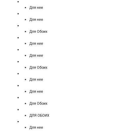
SERGIO TACCHINI
Для нее
SISLEY
Для нее
SILVANA
Для Обоих
Simimi
Для нее
SOSPIRO
Для нее
SHAIK
Для Обоих
SHISEIDO
Для нее
TIFFANY CO
Для нее
TIZIANA TERENZI
Для Обоих
TIZIANA TERENZI НОВИНКА
ДЛЯ ОБОИХ
THIERRY MUGLER
Для нее