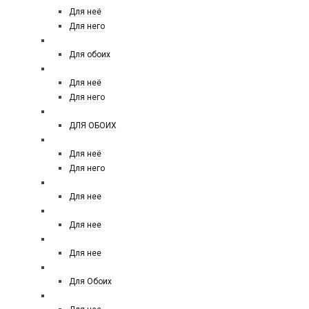
Для неё
Для него
NASOMATTO
Для обоих
NINA RICCI
Для неё
Для него
NISHANE
ДЛЯ ОБОИХ
PACO RABANNE
Для неё
Для него
PALOMA PICASSO
Для нее
PARFUMS DE MARLY
Для нее
PENHALIGOM'S
Для нее
PHILIP PLINE
Для Обоих
PRADA