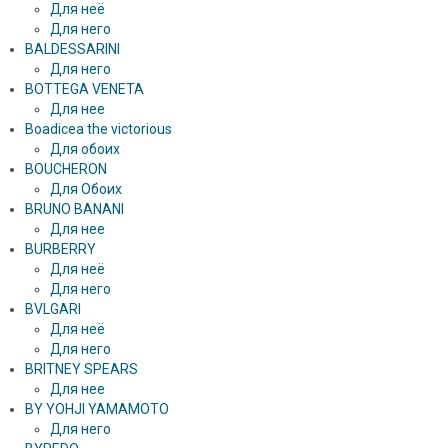
Для неё
Для него
BALDESSARINI
Для него
BOTTEGA VENETA
Для нее
Boadicea the victorious
Для обоих
BOUCHERON
Для Обоих
BRUNO BANANI
Для нее
BURBERRY
Для неё
Для него
BVLGARI
Для неё
Для него
BRITNEY SPEARS
Для нее
BY YOHJI YAMAMOTO
Для него