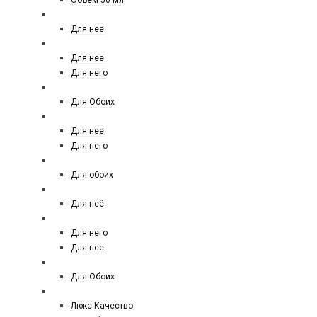
Объем 50 мл
AGENT PROVACATEUR
Для нее
ACQUA DI PARMA
Для нее
Для него
AJ ARABIA
Для Обоих
AJMAL
Для нее
Для него
ALEXANDRE
Для обоих
ANGEL SCHLESSER
Для неё
ANTONIO BANDERES
Для него
Для нее
ANTONIO MARETTI
Для Обоих
AMOUAGE
Люкс Качество