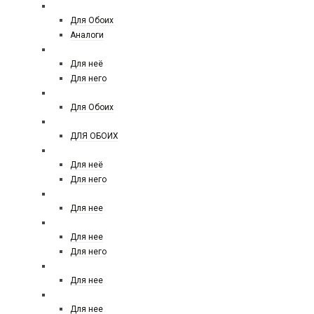
TOM FORD
Для Обоих
Аналоги
TRUSSARDI
Для неё
Для него
THE HOUSE
Для Обоих
THOMAS KOSMALA
ДЛЯ ОБОИХ
VALENTINO
Для неё
Для него
VAN CLEEF & ARPELS
Для нее
VERSACE
Для нее
Для него
VIKTOR&ROLF
Для нее
VILHELM PARFUMERIE
Для нее