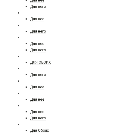
Для нее
Для него
SALVATORE FERRAGAMO
Для нее
RALPH LAUREN POLO
Для него
RASASI
Для нее
Для него
RICHARD MAISON DE PARFUM
ДЛЯ ОБОИХ
REMY LATOUR
Для него
REPLICA
Для нее
ROCHAS
Для нее
ROJA
Для нее
Для него
SERGE LUTENS
Для Обоих