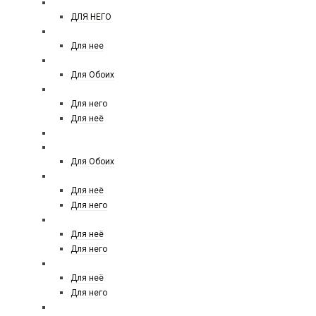
Jean paul gaultier
ДЛЯ НЕГО
JULIETTE HAS A GUN
Для нее
KAJAL
Для Обоих
KENZO
Для него
Для неё
KILIAN
Kaylie Fragrances
Для Обоих
LACOSTE
Для неё
Для него
LANCOME
Для неё
Для него
LANVIN
Для неё
Для него
LALIQUE