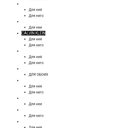
CACHAREL
Для неё
Для него
CALDION
Для нее
CALVIN KLEIN
Для неё
Для него
CAROLINA HERRERA
Для неё
Для него
CARNER BARCELONA
ДЛЯ ОБОИХ
CERRUTI
Для неё
Для него
COACH
Для нее
CRISTIANO RONALDO
Для него
CHANEL
Для неё