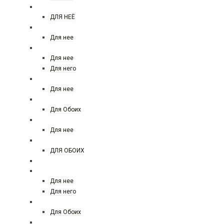
VICTORIA SECRET TEASE
ДЛЯ НЕЁ
XERJOFF
Для нее
YVES SAINT LAURENT
Для нее
Для него
YVES ROCHER
Для нее
АРАБСКИЙ ПАРФЮМ
Для Обоих
ZARKOPERFUME
Для нее
ZIELINSKI AND ROZEN
ДЛЯ ОБОИХ
Zelensky and rozen 45 ml
ДЕЗОДОРАНТЫ
Для нее
Для него
MOLECULES АРАБСКАЯ
Для Обоих
КОСМЕТИКА