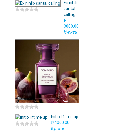
Ex nihilo
santal
calling
₽
3000.00
Купить
Tom
ford
figue
erotique
₽
3000.00
Купить
Initio lift me up
₽ 4000.00
Купить