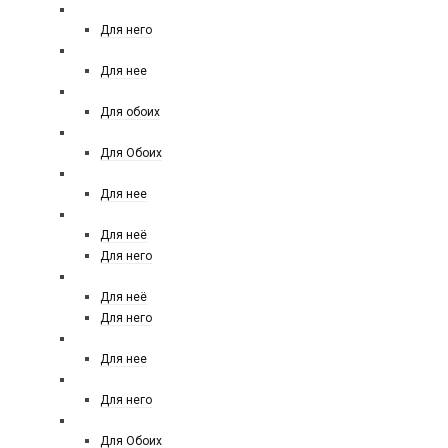
BALDESSARINI
Для него
BOTTEGA VENETA
Для нее
Boadicea the victorious
Для обоих
BOUCHERON
Для Обоих
BRUNO BANANI
Для нее
BURBERRY
Для неё
Для него
BVLGARI
Для неё
Для него
BRITNEY SPEARS
Для нее
BY YOHJI YAMAMOTO
Для него
BYREDO
Для Обоих