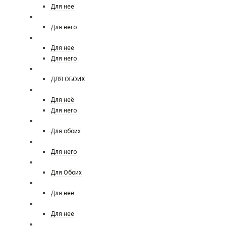
Для нее
MERCEDES-BENZ
Для него
MEXX
Для нее
Для него
MOI PARLE DE PARFUM
ДЛЯ ОБОИХ
MOSCHINO FOREVER
Для неё
Для него
MONTALE
Для обоих
MONT BLANC
Для него
MORESQUE
Для Обоих
MICHAEL KORS
Для нее
Miu Miu
Для нее
NARCISO RODRIGUEZ