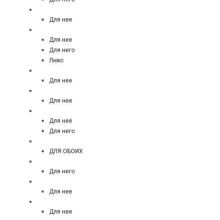
GUY LAROCHE
Для нее
HERMES
Для нее
Для него
Люкс
HELENA RUBINSTEIN
Для нее
HFC paris
Для нее
HUGO BOSS
Для неё
Для него
INITIO
ДЛЯ ОБОИХ
JACQUES BOGART
Для него
JIL SANDER
Для нее
JIMMY CHOO
Для нее