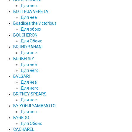
Для него
BOTTEGA VENETA
Для нее
Boadicea the victorious
Для обоих
BOUCHERON
Для Обоих
BRUNO BANANI
Для нее
BURBERRY
Для неё
Для него
BVLGARI
Для неё
Для него
BRITNEY SPEARS
Для нее
BY YOHJI YAMAMOTO
Для него
BYREDO
Для Обоих
CACHAREL