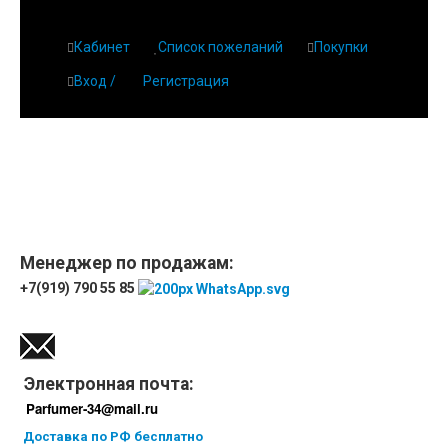
Кабинет
Список пожеланий
Покупки
Вход /
Регистрация
Главная
О парфюмерии
Магазин
Дешевая парфюмерия с бесплатной доставкой
Отзывы
Парфюмерия
Менеджер по продажам:
+7(919) 790 55 85
Доставка
Новинки
Контакты
Электронная почта:
Parfumer-34@mail.ru
Доставка по РФ бесплатно