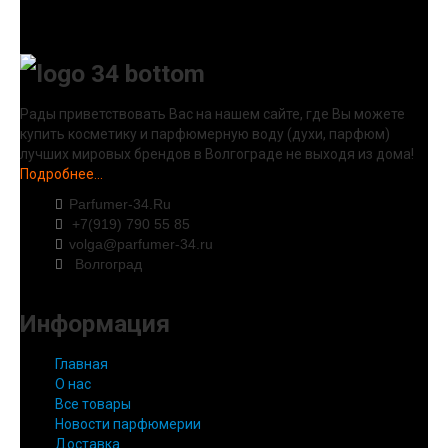
Рады приветствовать Вас на нашем сайте, где Вы можете
купить косметику и парфюмерную воду (духи, парфюм)
лучших мировых брендов в Волгограде не выходя из дома!
Подробнее...
Parfumer-34.Ru
+7(919) 790 55 85
volga@parfumer-34.ru
Волгоград
Информация
Главная
О нас
Все товары
Новости парфюмерии
Доставка