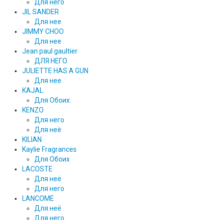
Для него
JIL SANDER
Для нее
JIMMY CHOO
Для нее
Jean paul gaultier
ДЛЯ НЕГО
JULIETTE HAS A GUN
Для нее
KAJAL
Для Обоих
KENZO
Для него
Для неё
KILIAN
Kaylie Fragrances
Для Обоих
LACOSTE
Для неё
Для него
LANCOME
Для неё
Для него