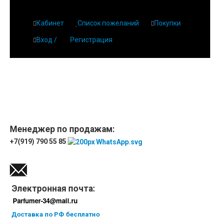
Кабинет
Список пожеланий
Покупки
Вход /
Регистрация
Главная
О парфюмерии
Магазин
Дешевая парфюмерия с бесплатной доставкой
Отзывы
Парфюмерия
Менеджер по продажам:
+7(919) 790 55 85
Доставка
Новинки
Контакты
Электронная почта:
Parfumer-34@mail.ru
Доставка по РФ бесплатно