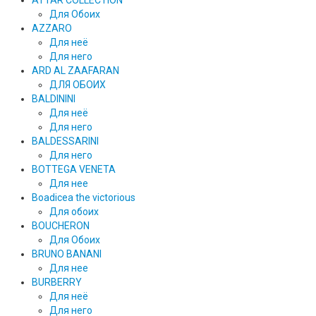
ATTAR COLLECTION
Для Обоих
AZZARO
Для неё
Для него
ARD AL ZAAFARAN
ДЛЯ ОБОИХ
BALDININI
Для неё
Для него
BALDESSARINI
Для него
BOTTEGA VENETA
Для нее
Boadicea the victorious
Для обоих
BOUCHERON
Для Обоих
BRUNO BANANI
Для нее
BURBERRY
Для неё
Для него