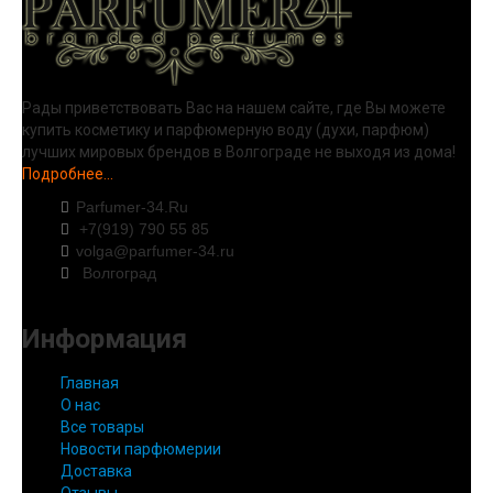
Рады приветствовать Вас на нашем сайте, где Вы можете
купить косметику и парфюмерную воду (духи, парфюм)
лучших мировых брендов в Волгограде не выходя из дома!
Подробнее...
Parfumer-34.Ru
+7(919) 790 55 85
volga@parfumer-34.ru
Волгоград
Информация
Главная
О нас
Все товары
Новости парфюмерии
Доставка