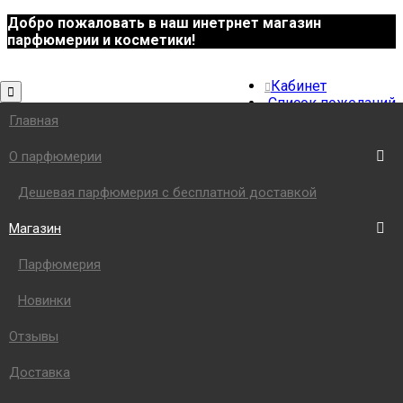
Добро пожаловать в наш инетрнет магазин
парфюмерии и косметики!
Кабинет
Список пожеланий
Покупки
Главная
Вход /
Регистрация
О парфюмерии
Менеджер по продажам:
Дешевая парфюмерия с бесплатной доставкой
+7(919) 790 55 85
Магазин
Парфюмерия
Электронная почта:
Новинки
Parfumer-34@mail.ru
Отзывы
Доставка по РФ бесплатно
Доставка
Корзина 0 товар(ов) - ₽ 0.00