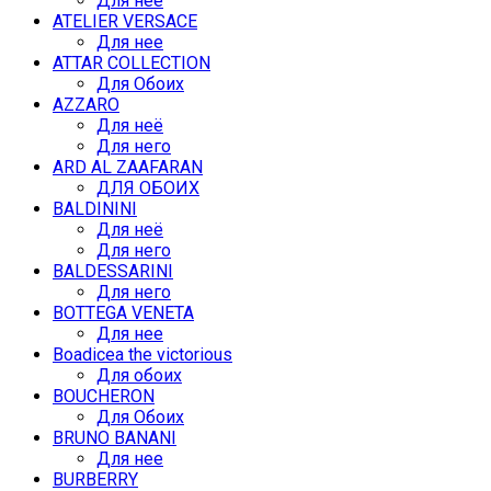
Для нее
ATELIER VERSACE
Для нее
ATTAR COLLECTION
Для Обоих
AZZARO
Для неё
Для него
ARD AL ZAAFARAN
ДЛЯ ОБОИХ
BALDININI
Для неё
Для него
BALDESSARINI
Для него
BOTTEGA VENETA
Для нее
Boadicea the victorious
Для обоих
BOUCHERON
Для Обоих
BRUNO BANANI
Для нее
BURBERRY