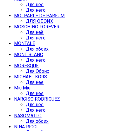
Для нее
Для него
MOI PARLE DE PARFUM
ДЛЯ ОБОИХ
MOSCHINO FOREVER
Для неё
Для него
MONTALE
Для обоих
MONT BLANC
Для него
MORESQUE
Для Обоих
MICHAEL KORS
Для нее
Miu Miu
Для нее
NARCISO RODRIGUEZ
Для неё
Для него
NASOMATTO
Для обоих
NINA RICCI