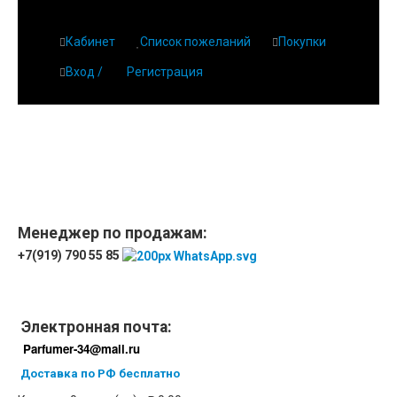
Кабинет
Список пожеланий
Покупки
Вход /
Регистрация
Главная
О парфюмерии
Магазин
Дешевая парфюмерия с бесплатной доставкой
Отзывы
Парфюмерия
Менеджер по продажам:
+7(919) 790 55 85
Доставка
Новинки
Контакты
Электронная почта:
Parfumer-34@mail.ru
Доставка по РФ бесплатно