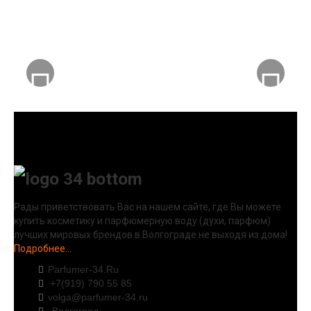
Рады приветствовать Вас на нашем сайте, где Вы можете
купить косметику и парфюмерную воду (духи, парфюм)
лучших мировых брендов в Волгограде не выходя из дома!
Подробнее...
Parfumer-34.Ru
+7(919) 790 55 85
volga@parfumer-34.ru