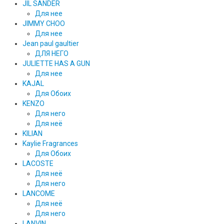
JIL SANDER
Для нее
JIMMY CHOO
Для нее
Jean paul gaultier
ДЛЯ НЕГО
JULIETTE HAS A GUN
Для нее
KAJAL
Для Обоих
KENZO
Для него
Для неё
KILIAN
Kaylie Fragrances
Для Обоих
LACOSTE
Для неё
Для него
LANCOME
Для неё
Для него
LANVIN