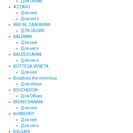
Для Обоих
AZZARO
Для неё
Для него
ARD AL ZAAFARAN
ДЛЯ ОБОИХ
BALDININI
Для неё
Для него
BALDESSARINI
Для него
BOTTEGA VENETA
Для нее
Boadicea the victorious
Для обоих
BOUCHERON
Для Обоих
BRUNO BANANI
Для нее
BURBERRY
Для неё
Для него
BVLGARI