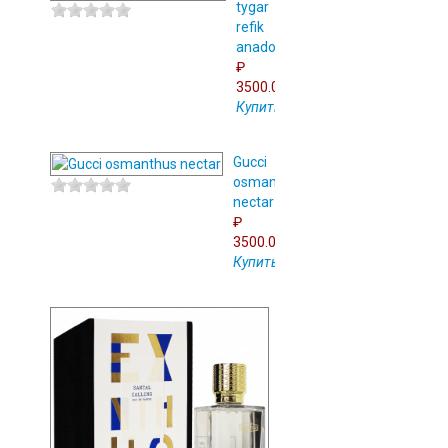
tygar
refik
anadol
₽
3500.00
Купить
Gucci
osmanthus
nectar
₽
3500.00
Купить
Ex
nihilo
santal
calling
₽
3000.00
Купить