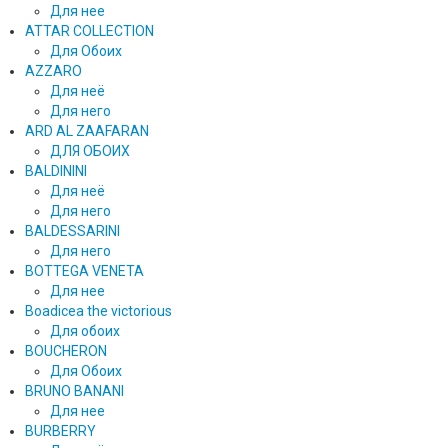
Для нее
ATTAR COLLECTION
Для Обоих
AZZARO
Для неё
Для него
ARD AL ZAAFARAN
ДЛЯ ОБОИХ
BALDININI
Для неё
Для него
BALDESSARINI
Для него
BOTTEGA VENETA
Для нее
Boadicea the victorious
Для обоих
BOUCHERON
Для Обоих
BRUNO BANANI
Для нее
BURBERRY