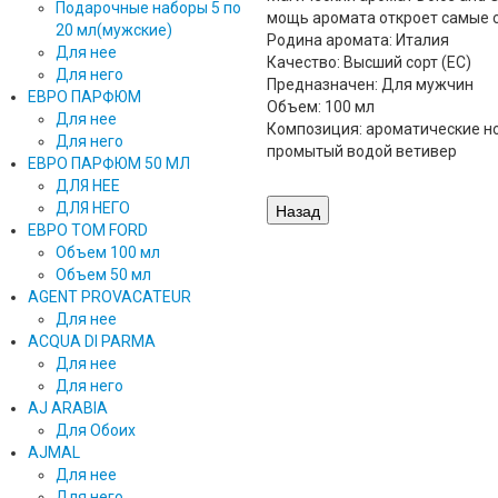
Подарочные наборы 5 по
мощь аромата откроет самые 
20 мл(мужские)
Родина аромата: Италия
Для нее
Качество: Высший сорт (ЕС)
Для него
Предназначен: Для мужчин
ЕВРО ПАРФЮМ
Объем: 100 мл
Для нее
Композиция: ароматические но
Для него
промытый водой ветивер
ЕВРО ПАРФЮМ 50 МЛ
ДЛЯ НЕЕ
ДЛЯ НЕГО
ЕВРО TOM FORD
Объем 100 мл
Объем 50 мл
AGENT PROVACATEUR
Для нее
ACQUA DI PARMA
Для нее
Для него
AJ ARABIA
Для Обоих
AJMAL
Для нее
Для него