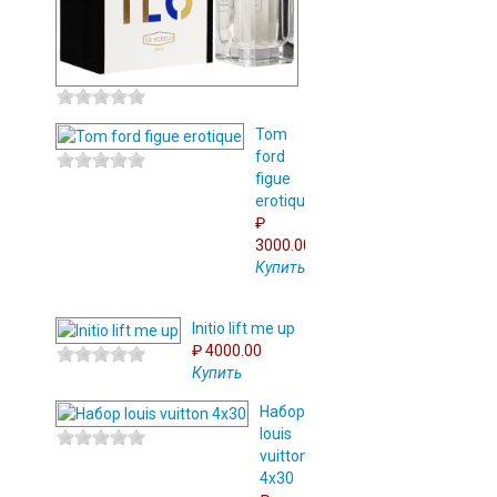
Tom
ford
figue
erotique
₽
3000.00
Купить
Initio lift me up
₽ 4000.00
Купить
Набор
louis
vuitton
4x30