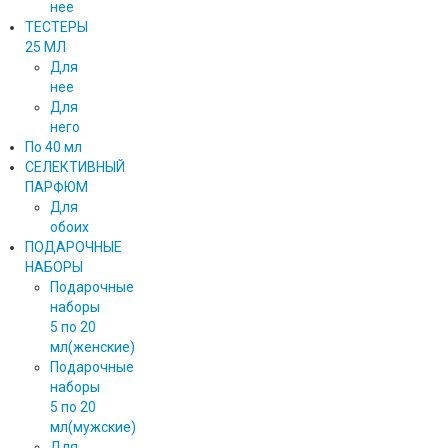
нее
ТЕСТЕРЫ
25 МЛ
Для
нее
Для
него
По 40 мл
СЕЛЕКТИВНЫЙ
ПАРФЮМ
Для
обоих
ПОДАРОЧНЫЕ
НАБОРЫ
Подарочные
наборы
5 по 20
мл(женские)
Подарочные
наборы
5 по 20
мл(мужские)
Для