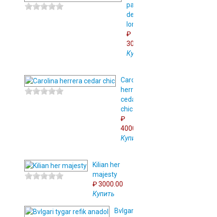
parfumerie
dear
lord
₽
3000.00
Купить
Сarolina
herrera
cedar
chic
₽
4000.00
Купить
Kilian her
majesty
₽ 3000.00
Купить
Bvlgari