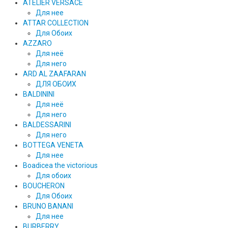
ATELIER VERSACE
Для нее
ATTAR COLLECTION
Для Обоих
AZZARO
Для неё
Для него
ARD AL ZAAFARAN
ДЛЯ ОБОИХ
BALDININI
Для неё
Для него
BALDESSARINI
Для него
BOTTEGA VENETA
Для нее
Boadicea the victorious
Для обоих
BOUCHERON
Для Обоих
BRUNO BANANI
Для нее
BURBERRY