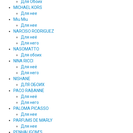
Для Обоих
MICHAEL KORS
Для нее
Miu Miu
Для нее
NARCISO RODRIGUEZ
Для неё
Для него
NASOMATTO
Для обоих
NINA RICCI
Для неё
Для него
NISHANE
ДЛЯ ОБОИХ
PACO RABANNE
Для неё
Для него
PALOMA PICASSO
Для нее
PARFUMS DE MARLY
Для нее
PENHALIGOM'S