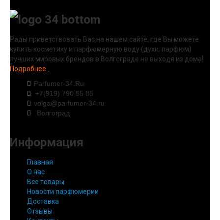
Рады приветствовать Вас на нашем сайте, где Вы можете
купить косметику и парфюмерную воду (духи, парфюм)
лучших мировых брендов в Волгограде не выходя из дома!
Подробнее...
Parfumer-34.Ru
+7(919) 790 55 85
volga@parfumer-34.ru
Волгоград
Информация
Главная
О нас
Все товары
Новости парфюмерии
Доставка
Отзывы