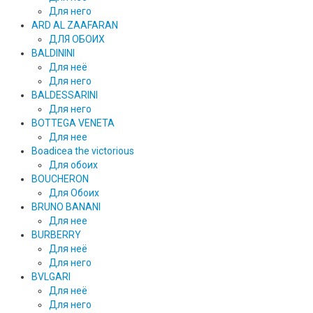
Для него
ARD AL ZAAFARAN
ДЛЯ ОБОИХ
BALDININI
Для неё
Для него
BALDESSARINI
Для него
BOTTEGA VENETA
Для нее
Boadicea the victorious
Для обоих
BOUCHERON
Для Обоих
BRUNO BANANI
Для нее
BURBERRY
Для неё
Для него
BVLGARI
Для неё
Для него