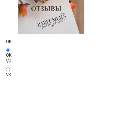
ОК
ОК
VK
VK