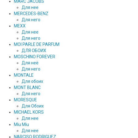
MARC JACOBS
Для нее
MERCEDES-BENZ
Для него
MEXX
Для нее
Для него
MOI PARLE DE PARFUM
ДЛЯ ОБОИХ
MOSCHINO FOREVER
Для неё
Для него
MONTALE
Для обоих
MONT BLANC
Для него
MORESQUE
Для Обоих
MICHAEL KORS
Для нее
Miu Miu
Для нее
NARCISO RODRIGUEZ