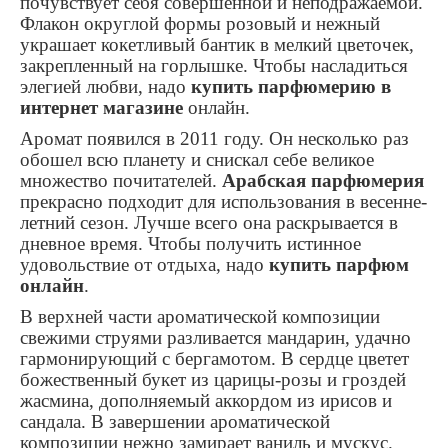
почувствует себя совершенной и неподражаемой.
Флакон округлой формы розовый и нежный
украшает кокетливый бантик в мелкий цветочек,
закрепленный на горлышке. Чтобы насладиться
элегией любви, надо
купить парфюмерию в
интернет магазине
онлайн.
Аромат появился в 2011 году. Он несколько раз
обошел всю планету и снискал себе великое
множество почитателей.
Арабская парфюмерия
прекрасно подходит для использования в весенне-
летний сезон. Лучше всего она раскрывается в
дневное время. Чтобы получить истинное
удовольствие от отдыха, надо
купить парфюм
онлайн
.
В верхней части ароматической композиции
свежими струями разливается мандарин, удачно
гармонирующий с бергамотом. В сердце цветет
божественный букет из царицы-розы и гроздей
жасмина, дополняемый аккордом из ирисов и
сандала. В завершении ароматической
композиции нежно замирает ваниль и мускус.