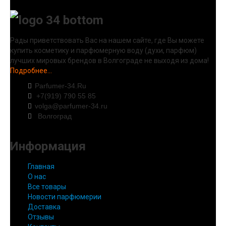
Рады приветствовать Вас на нашем сайте, где Вы можете
купить косметику и парфюмерную воду (духи, парфюм)
лучших мировых брендов в Волгограде не выходя из дома!
Подробнее...
Parfumer-34.Ru
+7(919) 790 55 85
volga@parfumer-34.ru
Волгоград
Информация
Главная
О нас
Все товары
Новости парфюмерии
Доставка
Отзывы