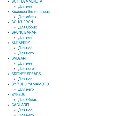
BOTTEGA VENETA
Для нее
Boadicea the victorious
Для обоих
BOUCHERON
Для Обоих
BRUNO BANANI
Для нее
BURBERRY
Для неё
Для него
BVLGARI
Для неё
Для него
BRITNEY SPEARS
Для нее
BY YOHJI YAMAMOTO
Для него
BYREDO
Для Обоих
CACHAREL
Для неё
Для него