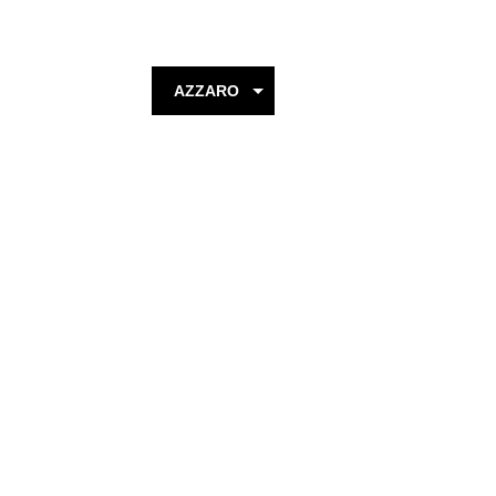
ATTAR COLLECTION
AZZARO
ARD AL ZAAFARAN
BALDININI
BALDESSARINI
BOTTEGA VENETA
BOADICEA THE
VICTORIOUS
BOUCHERON
BRUNO BANANI