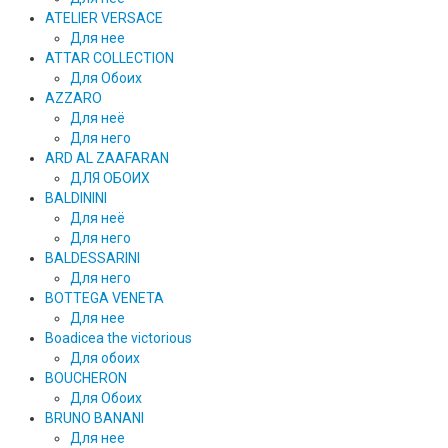
ATELIER VERSACE
Для нее
ATTAR COLLECTION
Для Обоих
AZZARO
Для неё
Для него
ARD AL ZAAFARAN
ДЛЯ ОБОИХ
BALDININI
Для неё
Для него
BALDESSARINI
Для него
BOTTEGA VENETA
Для нее
Boadicea the victorious
Для обоих
BOUCHERON
Для Обоих
BRUNO BANANI
Для нее