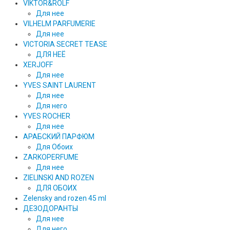
VIKTOR&ROLF
Для нее
VILHELM PARFUMERIE
Для нее
VICTORIA SECRET TEASE
ДЛЯ НЕЁ
XERJOFF
Для нее
YVES SAINT LAURENT
Для нее
Для него
YVES ROCHER
Для нее
АРАБСКИЙ ПАРФЮМ
Для Обоих
ZARKOPERFUME
Для нее
ZIELINSKI AND ROZEN
ДЛЯ ОБОИХ
Zelensky and rozen 45 ml
ДЕЗОДОРАНТЫ
Для нее
Для него