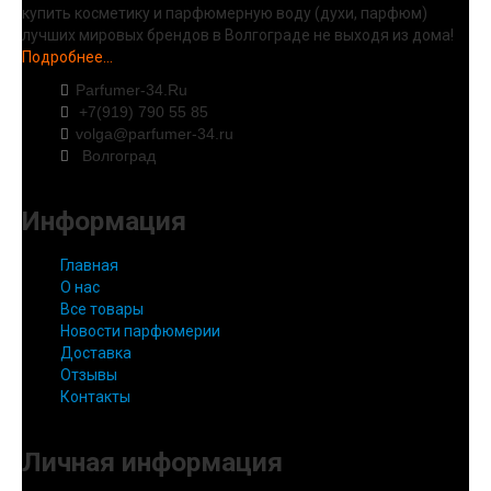
купить косметику и парфюмерную воду (духи, парфюм)
лучших мировых брендов в Волгограде не выходя из дома!
Подробнее...
Parfumer-34.Ru
+7(919) 790 55 85
volga@parfumer-34.ru
Волгоград
Информация
Главная
О нас
Все товары
Новости парфюмерии
Доставка
Отзывы
Контакты
Личная информация