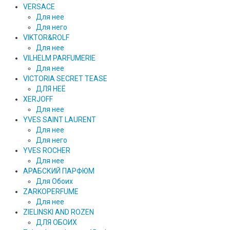
VERSACE
Для нее
Для него
VIKTOR&ROLF
Для нее
VILHELM PARFUMERIE
Для нее
VICTORIA SECRET TEASE
ДЛЯ НЕЁ
XERJOFF
Для нее
YVES SAINT LAURENT
Для нее
Для него
YVES ROCHER
Для нее
АРАБСКИЙ ПАРФЮМ
Для Обоих
ZARKOPERFUME
Для нее
ZIELINSKI AND ROZEN
ДЛЯ ОБОИХ