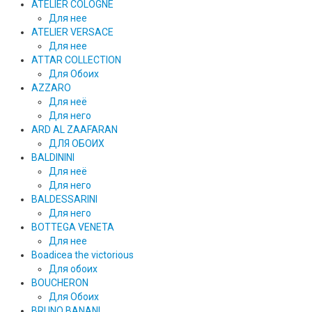
ATELIER COLOGNE
Для нее
ATELIER VERSACE
Для нее
ATTAR COLLECTION
Для Обоих
AZZARO
Для неё
Для него
ARD AL ZAAFARAN
ДЛЯ ОБОИХ
BALDININI
Для неё
Для него
BALDESSARINI
Для него
BOTTEGA VENETA
Для нее
Boadicea the victorious
Для обоих
BOUCHERON
Для Обоих
BRUNO BANANI