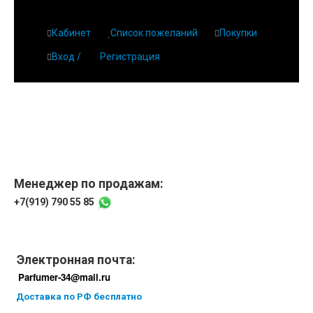
Кабинет
Список пожеланий
Покупки
Вход /
Регистрация
Главная
О парфюмерии
Магазин
Дешевая парфюмерия с бесплатной доставкой
Отзывы
Парфюмерия
Менеджер по продажам:
+7(919) 790 55 85
Доставка
Новинки
Контакты
Электронная почта:
Parfumer-34@mail.ru
Доставка по РФ бесплатно