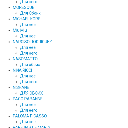
Для него
MORESQUE
Для Обоих
MICHAEL KORS
Для нее
Miu Miu
Для нее
NARCISO RODRIGUEZ
Для неё
Для него
NASOMATTO
Для обоих
NINA RICCI
Для неё
Для него
NISHANE
ДЛЯ ОБОИХ
PACO RABANNE
Для неё
Для него
PALOMA PICASSO
Для нее
PARFUMS DE MARLY