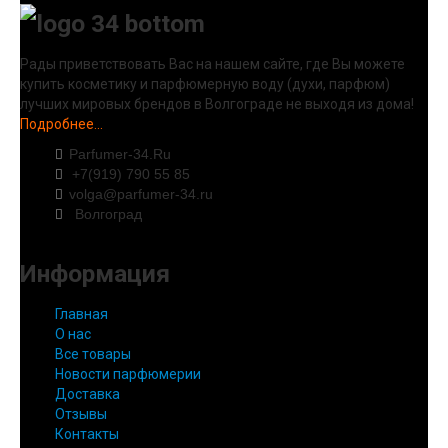
Рады приветствовать Вас на нашем сайте, где Вы можете
купить косметику и парфюмерную воду (духи, парфюм)
лучших мировых брендов в Волгограде не выходя из дома!
Подробнее...
Parfumer-34.Ru
+7(919) 790 55 85
volga@parfumer-34.ru
Волгоград
Информация
Главная
О нас
Все товары
Новости парфюмерии
Доставка
Отзывы
Контакты