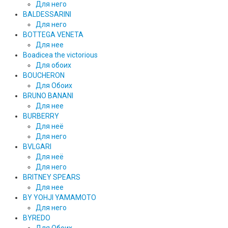
Для него
BALDESSARINI
Для него
BOTTEGA VENETA
Для нее
Boadicea the victorious
Для обоих
BOUCHERON
Для Обоих
BRUNO BANANI
Для нее
BURBERRY
Для неё
Для него
BVLGARI
Для неё
Для него
BRITNEY SPEARS
Для нее
BY YOHJI YAMAMOTO
Для него
BYREDO