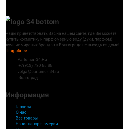
Рады приветствовать Вас на нашем сайте, где Вы можете
купить косметику и парфюмерную воду (духи, парфюм)
лучших мировых брендов в Волгограде не выходя из дома!
Подробнее...
Parfumer-34.Ru
+7(919) 790 55 85
volga@parfumer-34.ru
Волгоград
Информация
Главная
О нас
Все товары
Новости парфюмерии