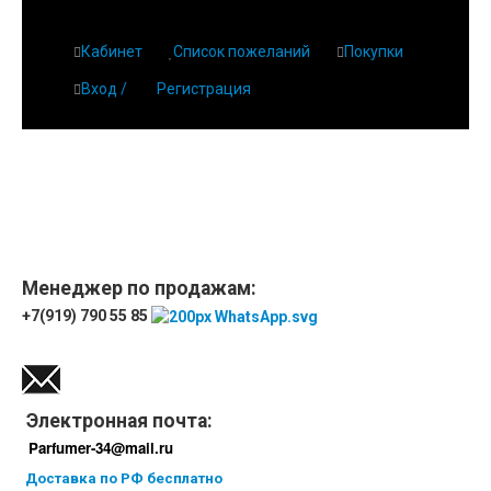
Кабинет
Список пожеланий
Покупки
Вход /
Регистрация
Главная
О парфюмерии
Магазин
Дешевая парфюмерия с бесплатной доставкой
Отзывы
Парфюмерия
Менеджер по продажам:
+7(919) 790 55 85
Доставка
Новинки
Контакты
Электронная почта:
Parfumer-34@mail.ru
Доставка по РФ бесплатно