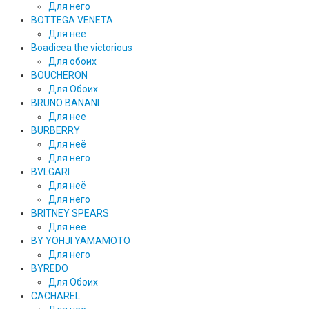
Для него
BOTTEGA VENETA
Для нее
Boadicea the victorious
Для обоих
BOUCHERON
Для Обоих
BRUNO BANANI
Для нее
BURBERRY
Для неё
Для него
BVLGARI
Для неё
Для него
BRITNEY SPEARS
Для нее
BY YOHJI YAMAMOTO
Для него
BYREDO
Для Обоих
CACHAREL