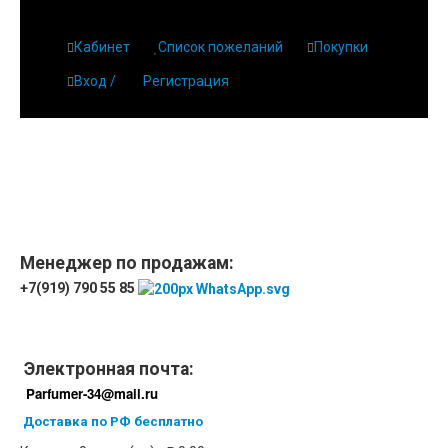
Кабинет
Список пожеланий
Покупки
Вход /
Регистрация
Главная
О парфюмерии
Магазин
Дешевая парфюмерия с бесплатной доставкой
Отзывы
Парфюмерия
Менеджер по продажам:
+7(919) 790 55 85
Доставка
Новинки
Контакты
Электронная почта:
Parfumer-34@mail.ru
Доставка по РФ бесплатно