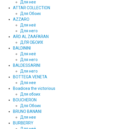
Для нее
ATTAR COLLECTION
Для Обоих
AZZARO
Для неё
Для него
ARD AL ZAAFARAN
ДЛЯ ОБОИХ
BALDININI
Для неё
Для него
BALDESSARINI
Для него
BOTTEGA VENETA
Для нее
Boadicea the victorious
Для обоих
BOUCHERON
Для Обоих
BRUNO BANANI
Для нее
BURBERRY
Для неё