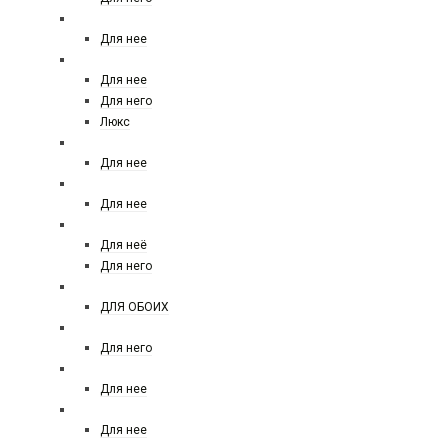
GUY LAROCHE
Для нее
HERMES
Для нее
Для него
Люкс
HELENA RUBINSTEIN
Для нее
HFC paris
Для нее
HUGO BOSS
Для неё
Для него
INITIO
ДЛЯ ОБОИХ
JACQUES BOGART
Для него
JIL SANDER
Для нее
JIMMY CHOO
Для нее