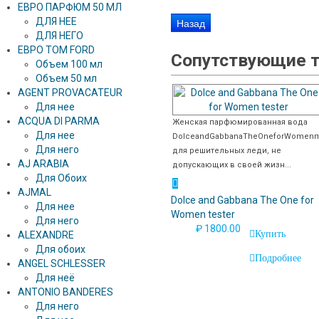
ЕВРО ПАРФЮМ 50 МЛ
ДЛЯ НЕЕ
ДЛЯ НЕГО
ЕВРО TOM FORD
Сопутствующие 
Объем 100 мл
Объем 50 мл
AGENT PROVACATEUR
Для нее
ACQUA DI PARMA
Женская парфюмированная вода
Для нее
DolceandGabbanaTheOneforWomenп
Для него
для решительных леди, не
AJ ARABIA
допускающих в своей жизн...
Для Обоих
AJMAL
Dolce and Gabbana The One for
Для нее
Women tester
Для него
₽ 1800.00
Купить
ALEXANDRE
Для обоих
Подробнее
ANGEL SCHLESSER
Для неё
ANTONIO BANDERES
Для него