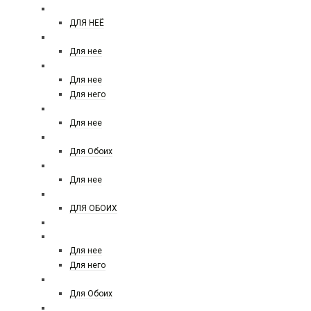
VICTORIA SECRET TEASE
ДЛЯ НЕЁ
XERJOFF
Для нее
YVES SAINT LAURENT
Для нее
Для него
YVES ROCHER
Для нее
АРАБСКИЙ ПАРФЮМ
Для Обоих
ZARKOPERFUME
Для нее
ZIELINSKI AND ROZEN
ДЛЯ ОБОИХ
Zelensky and rozen 45 ml
ДЕЗОДОРАНТЫ
Для нее
Для него
MOLECULES АРАБСКАЯ
Для Обоих
КОСМЕТИКА