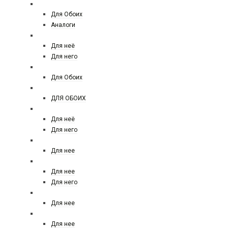
TOM FORD
Для Обоих
Аналоги
TRUSSARDI
Для неё
Для него
THE HOUSE
Для Обоих
THOMAS KOSMALA
ДЛЯ ОБОИХ
VALENTINO
Для неё
Для него
VAN CLEEF & ARPELS
Для нее
VERSACE
Для нее
Для него
VIKTOR&ROLF
Для нее
VILHELM PARFUMERIE
Для нее