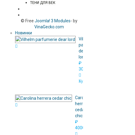
ТЕНИ ДЛЯ ВЕК
АРОМАТЫ ДЛЯ ДОМА
© Free
Joomla! 3 Modules
- by
VinaGecko.com
Новинки
Vilhelm
parfumerie
dear
lord
₽
3000.00
Купить
Сarolina
herrera
cedar
chic
₽
4000.00