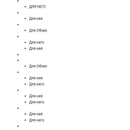
Jean paul gaultier
ДЛЯ НЕГО
JULIETTE HAS A GUN
Для нее
KAJAL
Для Обоих
KENZO
Для него
Для неё
KILIAN
Kaylie Fragrances
Для Обоих
LACOSTE
Для неё
Для него
LANCOME
Для неё
Для него
LANVIN
Для неё
Для него
LALIQUE