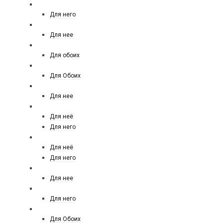
BALDESSARINI
Для него
BOTTEGA VENETA
Для нее
Boadicea the victorious
Для обоих
BOUCHERON
Для Обоих
BRUNO BANANI
Для нее
BURBERRY
Для неё
Для него
BVLGARI
Для неё
Для него
BRITNEY SPEARS
Для нее
BY YOHJI YAMAMOTO
Для него
BYREDO
Для Обоих