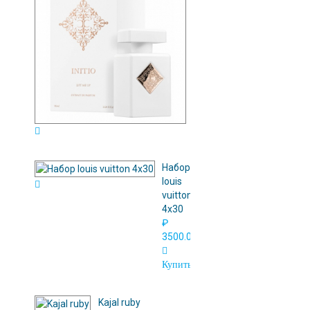
me
up
₽
4000.00
Купить
Набор
louis
vuitton
4x30
₽
3500.00
Купить
Kajal ruby