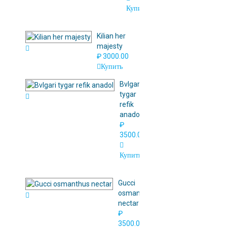
Купить
Kilian her
majesty
₽ 3000.00
Купить
Bvlgari
tygar
refik
anadol
₽
3500.00
Купить
Gucci
osmanthus
nectar
₽
3500.00