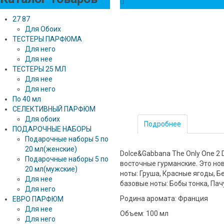
27 87
Для Обоих
ТЕСТЕРЫ ПАРФЮМА
Для него
Для нее
ТЕСТЕРЫ 25 МЛ
Для нее
Для него
По 40 мл
СЕЛЕКТИВНЫЙ ПАРФЮМ
Для обоих
Подробнее
ПОДАРОЧНЫЕ НАБОРЫ
Подарочные наборы 5 по
20 мл(женские)
Dolce&Gabbana The Only One 2
Подарочные наборы 5 по
восточные гурманские. Это нов
20 мл(мужские)
ноты: Груша, Красные ягоды, Б
Для нее
базовые ноты: Бобы тонка, Пач
Для него
Родина аромата: Франция
ЕВРО ПАРФЮМ
Для нее
Объем: 100 мл
Для него