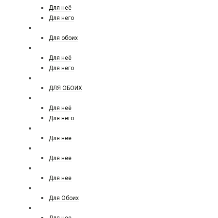
Для неё
Для него
NASOMATTO
Для обоих
NINA RICCI
Для неё
Для него
NISHANE
ДЛЯ ОБОИХ
PACO RABANNE
Для неё
Для него
PALOMA PICASSO
Для нее
PARFUMS DE MARLY
Для нее
PENHALIGOM'S
Для нее
PHILIP PLINE
Для Обоих
PRADA