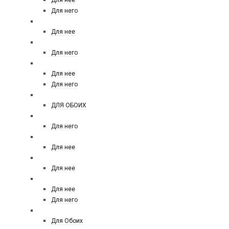
Для нее
Для него
SALVATORE FERRAGAMO
Для нее
RALPH LAUREN POLO
Для него
RASASI
Для нее
Для него
RICHARD MAISON DE PARFUM
ДЛЯ ОБОИХ
REMY LATOUR
Для него
REPLICA
Для нее
ROCHAS
Для нее
ROJA
Для нее
Для него
SERGE LUTENS
Для Обоих