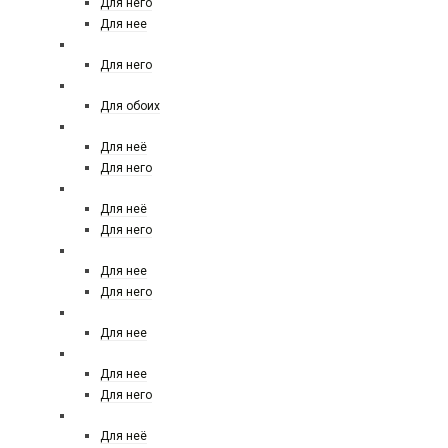
Для него
Для нее
DIESEL
Для него
DIPTYQUE
Для обоих
DOLCE&GABBANA
Для неё
Для него
DONNA KARAN (DKNY)
Для неё
Для него
DSQUARED
Для нее
Для него
DUPONT
Для нее
EISENBERG
Для нее
Для него
EMILIO PUCCI
Для неё