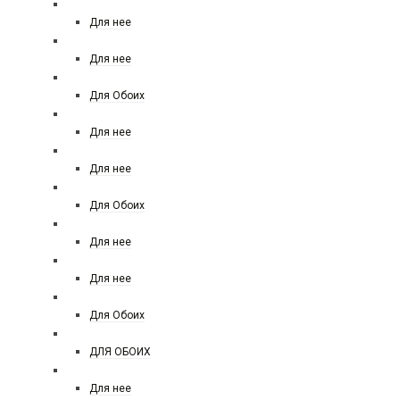
SERGIO TACCHINI
Для нее
SISLEY
Для нее
SILVANA
Для Обоих
Simimi
Для нее
SOSPIRO
Для нее
SHAIK
Для Обоих
SHISEIDO
Для нее
TIFFANY CO
Для нее
TIZIANA TERENZI
Для Обоих
TIZIANA TERENZI НОВИНКА
ДЛЯ ОБОИХ
THIERRY MUGLER
Для нее