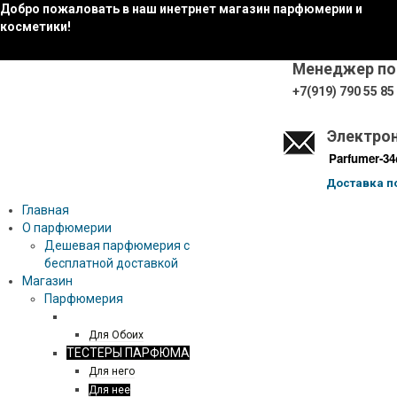
Добро пожаловать в наш инетрнет магазин парфюмерии и
косметики!
Менеджер по
+7(919) 790 55 85
Электрон
Parfumer-34
Доставка п
Главная
О парфюмерии
Дешевая парфюмерия с
бесплатной доставкой
Магазин
Парфюмерия
27 87
Для Обоих
ТЕСТЕРЫ ПАРФЮМА
Для него
Для нее