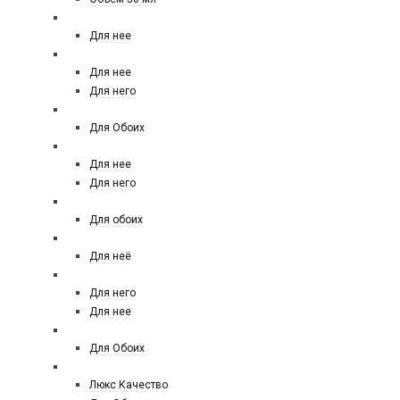
AGENT PROVACATEUR
Для нее
ACQUA DI PARMA
Для нее
Для него
AJ ARABIA
Для Обоих
AJMAL
Для нее
Для него
ALEXANDRE
Для обоих
ANGEL SCHLESSER
Для неё
ANTONIO BANDERES
Для него
Для нее
ANTONIO MARETTI
Для Обоих
AMOUAGE
Люкс Качество