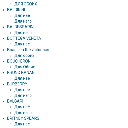
ДЛЯ ОБОИХ
BALDININI
Для неё
Для него
BALDESSARINI
Для него
BOTTEGA VENETA
Для нее
Boadicea the victorious
Для обоих
BOUCHERON
Для Обоих
BRUNO BANANI
Для нее
BURBERRY
Для неё
Для него
BVLGARI
Для неё
Для него
BRITNEY SPEARS
Для нее