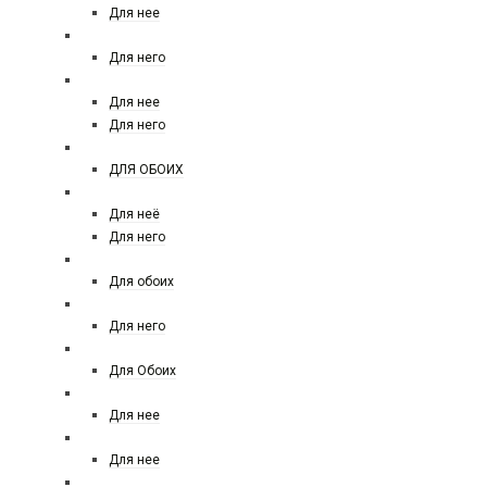
Для нее
MERCEDES-BENZ
Для него
MEXX
Для нее
Для него
MOI PARLE DE PARFUM
ДЛЯ ОБОИХ
MOSCHINO FOREVER
Для неё
Для него
MONTALE
Для обоих
MONT BLANC
Для него
MORESQUE
Для Обоих
MICHAEL KORS
Для нее
Miu Miu
Для нее
NARCISO RODRIGUEZ