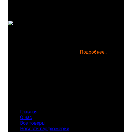
Рады приветствовать Вас на нашем сайте, где Вы
можете купить косметику и парфюмерную воду
(духи, парфюм) лучших мировых брендов в
Волгограде не выходя из дома!
Подробнее...
Parfumer-34.Ru
+7(919) 790 55 85
volga@parfumer-34.ru
Волгоград
Информация
Главная
О нас
Все товары
Новости парфюмерии