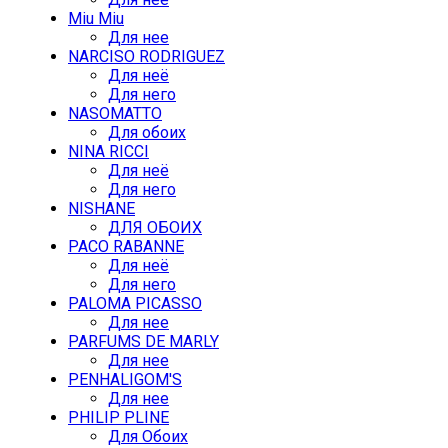
Miu Miu
Для нее
NARCISO RODRIGUEZ
Для неё
Для него
NASOMATTO
Для обоих
NINA RICCI
Для неё
Для него
NISHANE
ДЛЯ ОБОИХ
PACO RABANNE
Для неё
Для него
PALOMA PICASSO
Для нее
PARFUMS DE MARLY
Для нее
PENHALIGOM'S
Для нее
PHILIP PLINE
Для Обоих