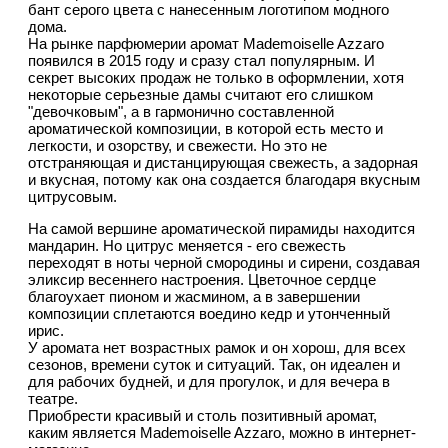
бант серого цвета с нанесенным логотипом модного
дома.
На рынке парфюмерии аромат Mademoiselle Azzaro
появился в 2015 году и сразу стал популярным. И
секрет высоких продаж не только в оформлении, хотя
некоторые серьезные дамы считают его слишком
"девочковым", а в гармонично составленной
ароматической композиции, в которой есть место и
легкости, и озорству, и свежести. Но это не
отстраняющая и дистанцирующая свежесть, а задорная
и вкусная, потому как она создается благодаря вкусным
цитрусовым.
На самой вершине ароматической пирамиды находится
мандарин. Но цитрус меняется - его свежесть
переходят в ноты черной смородины и сирени, создавая
эликсир весеннего настроения. Цветочное сердце
благоухает пионом и жасмином, а в завершении
композиции сплетаются воедино кедр и утонченный
ирис.
У аромата нет возрастных рамок и он хорош, для всех
сезонов, времени суток и ситуаций. Так, он идеален и
для рабочих будней, и для прогулок, и для вечера в
театре.
Приобрести красивый и столь позитивный аромат,
каким является Mademoiselle Azzaro, можно в интернет-