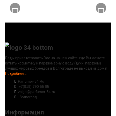
Рады приветствовать Вас на нашем сайте, где Вы можете
купить косметику и парфюмерную воду (духи, парфюм)
лучших мировых брендов в Волгограде не выходя из дома!
Подробнее...
Parfumer-34.Ru
+7(919) 790 55 85
volga@parfumer-34.ru
Волгоград
Информация