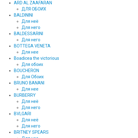
ARD AL ZAAFARAN
ДЛЯ ОБОИХ
BALDININI
Для неё
Для него
BALDESSARINI
Для него
BOTTEGA VENETA
Для нее
Boadicea the victorious
Для обоих
BOUCHERON
Для Обоих
BRUNO BANANI
Для нее
BURBERRY
Для неё
Для него
BVLGARI
Для неё
Для него
BRITNEY SPEARS