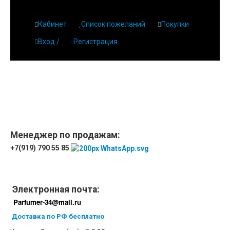
Кабинет
Список пожеланий
Покупки
Вход /
Регистрация
Главная
О парфюмерии
Магазин
Дешевая парфюмерия с бесплатной доставкой
Отзывы
Парфюмерия
Менеджер по продажам:
+7(919) 790 55 85
Доставка
Новинки
Контакты
Электронная почта:
Parfumer-34@mail.ru
Доставка по РФ бесплатно