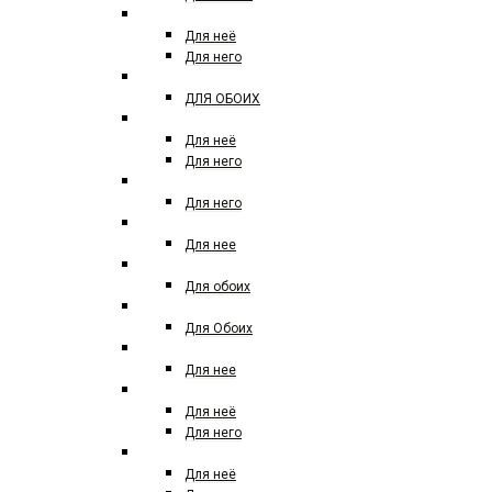
AZZARO
Для неё
Для него
ARD AL ZAAFARAN
ДЛЯ ОБОИХ
BALDININI
Для неё
Для него
BALDESSARINI
Для него
BOTTEGA VENETA
Для нее
Boadicea the victorious
Для обоих
BOUCHERON
Для Обоих
BRUNO BANANI
Для нее
BURBERRY
Для неё
Для него
BVLGARI
Для неё