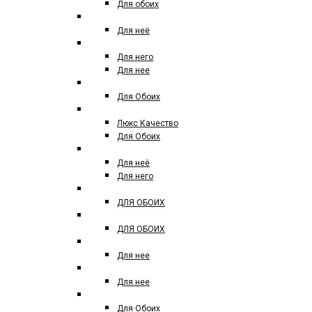
Для обоих
ANGEL SCHLESSER
Для неё
ANTONIO BANDERES
Для него
Для нее
ANTONIO MARETTI
Для Обоих
AMOUAGE
Люкс Качество
Для Обоих
ARMAND BASI
Для неё
Для него
ARMAF
ДЛЯ ОБОИХ
ARABESQUE PERFUMES
ДЛЯ ОБОИХ
ATELIER COLOGNE
Для нее
ATELIER VERSACE
Для нее
ATTAR COLLECTION
Для Обоих