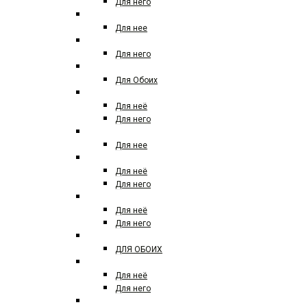
Для него
BRITNEY SPEARS
Для нее
BY YOHJI YAMAMOTO
Для него
BYREDO
Для Обоих
CACHAREL
Для неё
Для него
CALDION
Для нее
CALVIN KLEIN
Для неё
Для него
CAROLINA HERRERA
Для неё
Для него
CARNER BARCELONA
ДЛЯ ОБОИХ
CERRUTI
Для неё
Для него
COACH