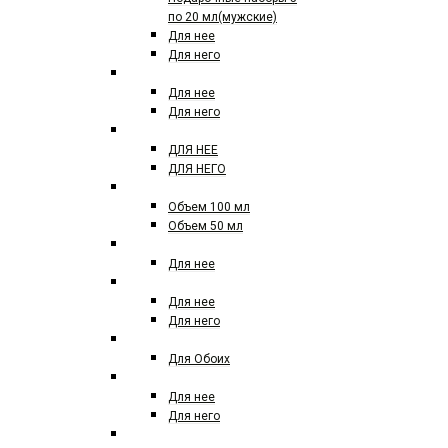
по 20 мл(мужские)
Для нее
Для него
ЕВРО ПАРФЮМ
Для нее
Для него
ЕВРО ПАРФЮМ 50 МЛ
ДЛЯ НЕЕ
ДЛЯ НЕГО
ЕВРО TOM FORD
Объем 100 мл
Объем 50 мл
AGENT PROVACATEUR
Для нее
ACQUA DI PARMA
Для нее
Для него
AJ ARABIA
Для Обоих
AJMAL
Для нее
Для него
ALEXANDRE