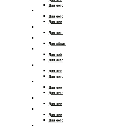
Для нее
Для него
DAVIDOFF
Для него
Для нее
DIESEL
Для него
DIPTYQUE
Для обоих
DOLCE&GABBANA
Для неё
Для него
DONNA KARAN (DKNY)
Для неё
Для него
DSQUARED
Для нее
Для него
DUPONT
Для нее
EISENBERG
Для нее
Для него
EMILIO PUCCI