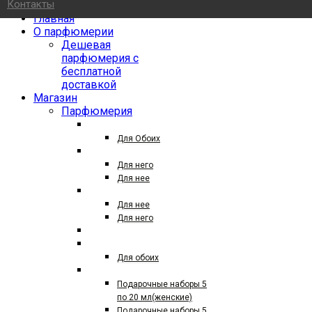
Контакты
Главная
О парфюмерии
Дешевая
парфюмерия с
бесплатной
доставкой
Магазин
Парфюмерия
27 87
Для Обоих
ТЕСТЕРЫ ПАРФЮМА
Для него
Для нее
ТЕСТЕРЫ 25 МЛ
Для нее
Для него
По 40 мл
СЕЛЕКТИВНЫЙ ПАРФЮМ
Для обоих
ПОДАРОЧНЫЕ НАБОРЫ
Подарочные наборы 5
по 20 мл(женские)
Подарочные наборы 5