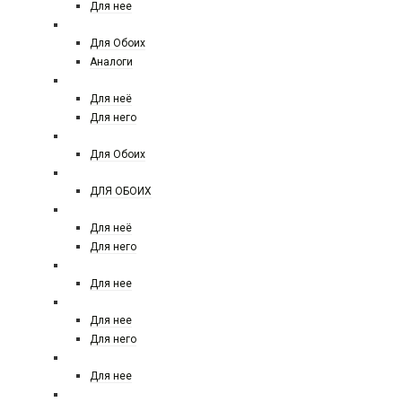
Для нее
TOM FORD
Для Обоих
Аналоги
TRUSSARDI
Для неё
Для него
THE HOUSE
Для Обоих
THOMAS KOSMALA
ДЛЯ ОБОИХ
VALENTINO
Для неё
Для него
VAN CLEEF & ARPELS
Для нее
VERSACE
Для нее
Для него
VIKTOR&ROLF
Для нее
VILHELM PARFUMERIE