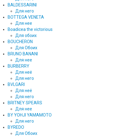
BALDESSARINI
Для него
BOTTEGA VENETA
Для нее
Boadicea the victorious
Для обоих
BOUCHERON
Для Обоих
BRUNO BANANI
Для нее
BURBERRY
Для неё
Для него
BVLGARI
Для неё
Для него
BRITNEY SPEARS
Для нее
BY YOHJI YAMAMOTO
Для него
BYREDO
Для Обоих