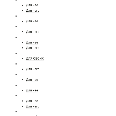
Для нее
Для него
SALVATORE FERRAGAMO
Для нее
RALPH LAUREN POLO
Для него
RASASI
Для нее
Для него
RICHARD MAISON DE PARFUM
ДЛЯ ОБОИХ
REMY LATOUR
Для него
REPLICA
Для нее
ROCHAS
Для нее
ROJA
Для нее
Для него
SERGE LUTENS