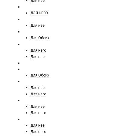
Для нее
Jean paul gaultier
ДЛЯ НЕГО
JULIETTE HAS A GUN
Для нее
KAJAL
Для Обоих
KENZO
Для него
Для неё
KILIAN
Kaylie Fragrances
Для Обоих
LACOSTE
Для неё
Для него
LANCOME
Для неё
Для него
LANVIN
Для неё
Для него