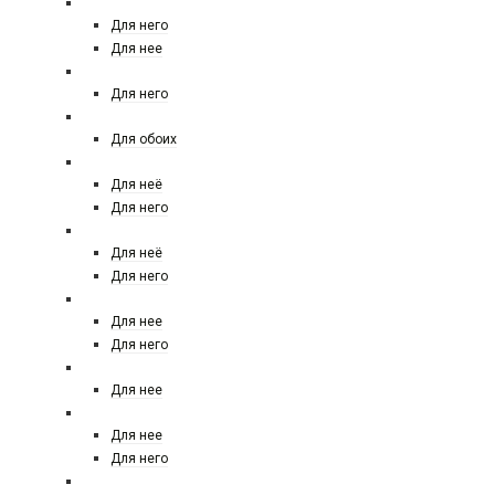
DAVIDOFF
Для него
Для нее
DIESEL
Для него
DIPTYQUE
Для обоих
DOLCE&GABBANA
Для неё
Для него
DONNA KARAN (DKNY)
Для неё
Для него
DSQUARED
Для нее
Для него
DUPONT
Для нее
EISENBERG
Для нее
Для него
EMILIO PUCCI