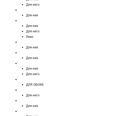
Для него
GUY LAROCHE
Для нее
HERMES
Для нее
Для него
Люкс
HELENA RUBINSTEIN
Для нее
HFC paris
Для нее
HUGO BOSS
Для неё
Для него
INITIO
ДЛЯ ОБОИХ
JACQUES BOGART
Для него
JIL SANDER
Для нее
JIMMY CHOO