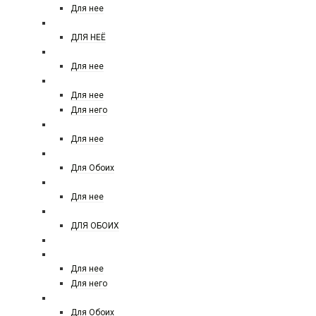
Для нее
VICTORIA SECRET TEASE
ДЛЯ НЕЁ
XERJOFF
Для нее
YVES SAINT LAURENT
Для нее
Для него
YVES ROCHER
Для нее
АРАБСКИЙ ПАРФЮМ
Для Обоих
ZARKOPERFUME
Для нее
ZIELINSKI AND ROZEN
ДЛЯ ОБОИХ
Zelensky and rozen 45 ml
ДЕЗОДОРАНТЫ
Для нее
Для него
MOLECULES АРАБСКАЯ
Для Обоих