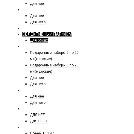
Для нее
ТЕСТЕРЫ 25 МЛ
Для нее
Для него
По 40 мл
СЕЛЕКТИВНЫЙ ПАРФЮМ
Для обоих
ПОДАРОЧНЫЕ НАБОРЫ
Подарочные наборы 5 по 20
мл(женские)
Подарочные наборы 5 по 20
мл(мужские)
Для нее
Для него
ЕВРО ПАРФЮМ
Для нее
Для него
ЕВРО ПАРФЮМ 50 МЛ
ДЛЯ НЕЕ
ДЛЯ НЕГО
ЕВРО TOM FORD
Объем 100 мл