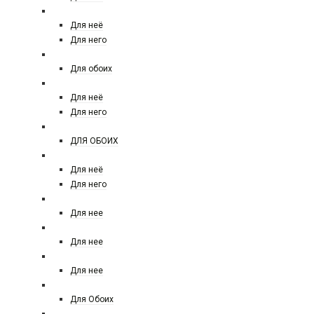
NARCISO RODRIGUEZ
Для неё
Для него
NASOMATTO
Для обоих
NINA RICCI
Для неё
Для него
NISHANE
ДЛЯ ОБОИХ
PACO RABANNE
Для неё
Для него
PALOMA PICASSO
Для нее
PARFUMS DE MARLY
Для нее
PENHALIGOM'S
Для нее
PHILIP PLINE
Для Обоих
PRADA