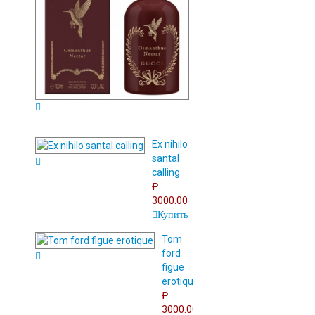
3500.00
Купить
Ex nihilo
santal
calling
₽
3000.00
Купить
Tom
ford
figue
erotique
₽
3000.00