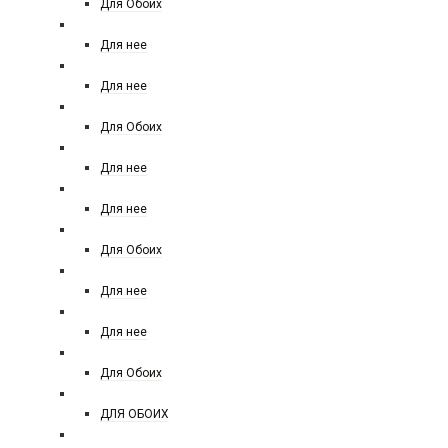
Для Обоих
SERGIO TACCHINI
Для нее
SISLEY
Для нее
SILVANA
Для Обоих
Simimi
Для нее
SOSPIRO
Для нее
SHAIK
Для Обоих
SHISEIDO
Для нее
TIFFANY CO
Для нее
TIZIANA TERENZI
Для Обоих
TIZIANA TERENZI НОВИНКА
ДЛЯ ОБОИХ
THIERRY MUGLER