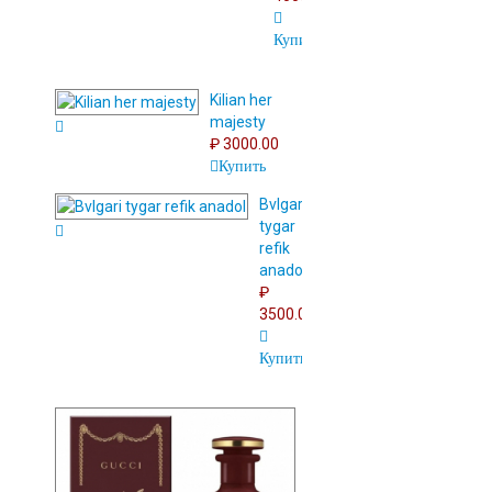
Купить
Kilian her
majesty
₽ 3000.00
Купить
Bvlgari
tygar
refik
anadol
₽
3500.00
Купить
Gucci
osmanthus
nectar
₽