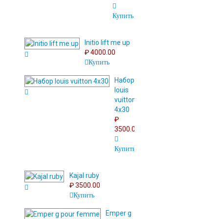
Купить
Initio lift me up
₽ 4000.00
Купить
Набор
louis
vuitton
4x30
₽
3500.00
Купить
Kajal ruby
₽ 3500.00
Купить
Emper g