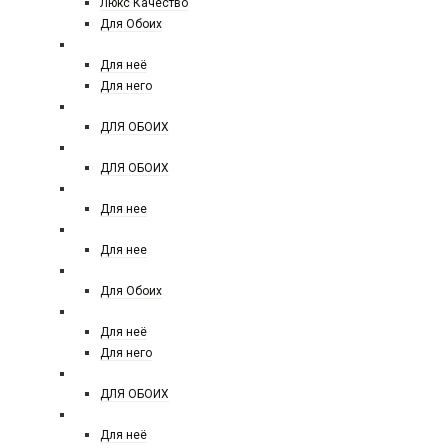
Люкс Качество
Для Обоих
ARMAND BASI
Для неё
Для него
ARMAF
ДЛЯ ОБОИХ
ARABESQUE PERFUMES
ДЛЯ ОБОИХ
ATELIER COLOGNE
Для нее
ATELIER VERSACE
Для нее
ATTAR COLLECTION
Для Обоих
AZZARO
Для неё
Для него
ARD AL ZAAFARAN
ДЛЯ ОБОИХ
BALDININI
Для неё