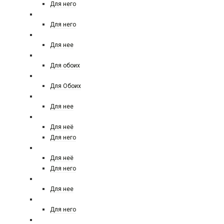
Для него
BALDESSARINI
Для него
BOTTEGA VENETA
Для нее
Boadicea the victorious
Для обоих
BOUCHERON
Для Обоих
BRUNO BANANI
Для нее
BURBERRY
Для неё
Для него
BVLGARI
Для неё
Для него
BRITNEY SPEARS
Для нее
BY YOHJI YAMAMOTO
Для него
BYREDO