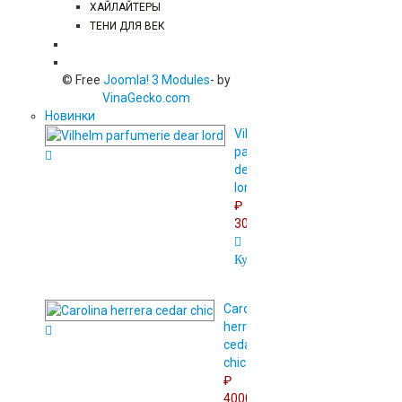
ХАЙЛАЙТЕРЫ
ТЕНИ ДЛЯ ВЕК
АРОМАТЫ ДЛЯ ДОМА
© Free
Joomla! 3 Modules
- by
VinaGecko.com
Новинки
Vilhelm
parfumerie
dear
lord
₽
3000.00
Купить
Сarolina
herrera
cedar
chic
₽
4000.00