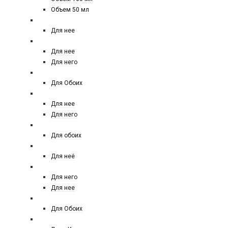
Объем 50 мл
AGENT PROVACATEUR
Для нее
ACQUA DI PARMA
Для нее
Для него
AJ ARABIA
Для Обоих
AJMAL
Для нее
Для него
ALEXANDRE
Для обоих
ANGEL SCHLESSER
Для неё
ANTONIO BANDERES
Для него
Для нее
ANTONIO MARETTI
Для Обоих
AMOUAGE